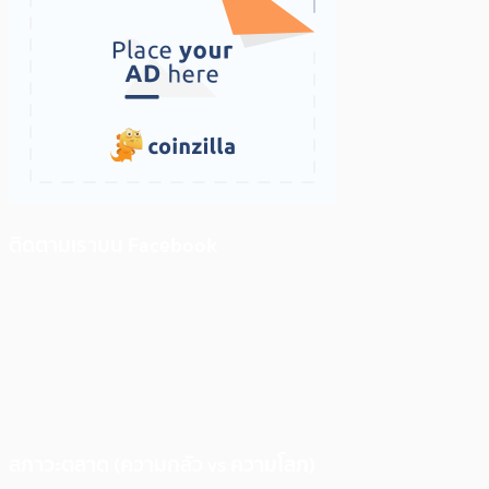
ติดตามเราบน Facebook
สภาวะตลาด (ความกลัว vs ความโลภ)