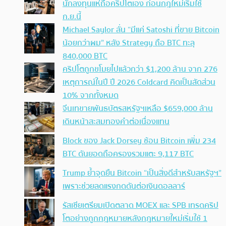
นักลงทุนแห่ถือคริปโตเอง ก่อนกฎใหม่เริ่มใช้
ก.ย.นี้
Michael Saylor ลั่น “มีแค่ Satoshi ที่ขาย Bitcoin
น้อยกว่าผม” หลัง Strategy ถือ BTC ทะลุ
840,000 BTC
คริปโตถูกขโมยไปแล้วกว่า $1,200 ล้าน จาก 276
เหตุการณ์ในปี ปี 2026 Coldcard คิดเป็นสัดส่วน
10% จากทั้งหมด
จีนเทขายพันธบัตรสหรัฐฯเหลือ $659,000 ล้าน
เดินหน้าสะสมทองคำต่อเนื่องแทน
Block ของ Jack Dorsey ช้อน Bitcoin เพิ่ม 234
BTC ดันยอดถือครองรวมแตะ 9,117 BTC
Trump ย้ำจุดยืน Bitcoin “เป็นสิ่งดีสำหรับสหรัฐฯ”
เพราะช่วยลดแรงกดดันต่อเงินดอลลาร์
รัสเซียเตรียมเปิดตลาด MOEX และ SPB เทรดคริป
โตอย่างถูกกฎหมายหลังกฎหมายใหม่เริ่มใช้ 1