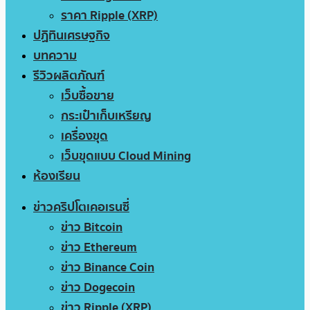
ราคา Ripple (XRP)
ปฏิทินเศรษฐกิจ
บทความ
รีวิวผลิตภัณฑ์
เว็บซื้อขาย
กระเป๋าเก็บเหรียญ
เครื่องขุด
เว็บขุดแบบ Cloud Mining
ห้องเรียน
ข่าวคริปโตเคอเรนซี่
ข่าว Bitcoin
ข่าว Ethereum
ข่าว Binance Coin
ข่าว Dogecoin
ข่าว Ripple (XRP)