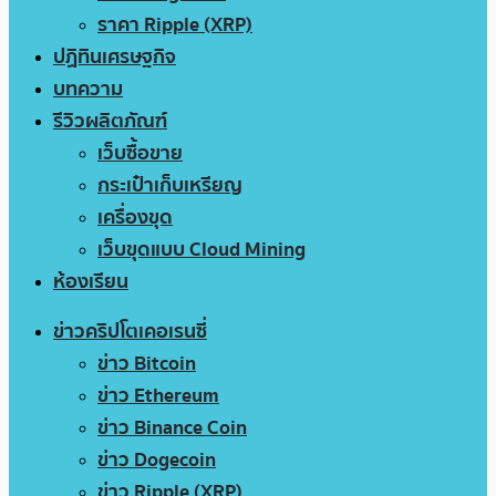
ราคา Ripple (XRP)
ปฏิทินเศรษฐกิจ
บทความ
รีวิวผลิตภัณฑ์
เว็บซื้อขาย
กระเป๋าเก็บเหรียญ
เครื่องขุด
เว็บขุดแบบ Cloud Mining
ห้องเรียน
ข่าวคริปโตเคอเรนซี่
ข่าว Bitcoin
ข่าว Ethereum
ข่าว Binance Coin
ข่าว Dogecoin
ข่าว Ripple (XRP)