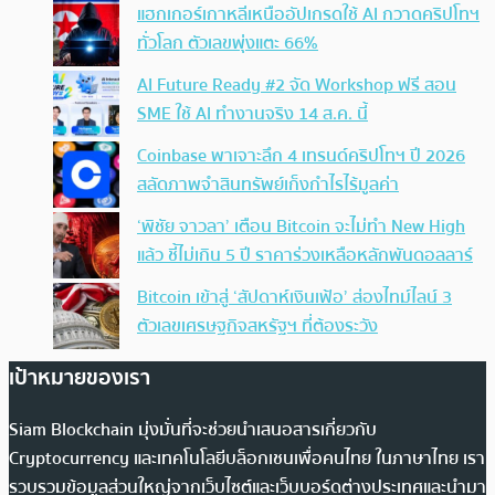
แฮกเกอร์เกาหลีเหนืออัปเกรดใช้ AI กวาดคริปโทฯ
ทั่วโลก ตัวเลขพุ่งแตะ 66%
AI Future Ready #2 จัด Workshop ฟรี สอน
SME ใช้ AI ทำงานจริง 14 ส.ค. นี้
Coinbase พาเจาะลึก 4 เทรนด์คริปโทฯ ปี 2026
สลัดภาพจำสินทรัพย์เก็งกำไรไร้มูลค่า
‘พิชัย จาวลา’ เตือน Bitcoin จะไม่ทำ New High
แล้ว ชี้ไม่เกิน 5 ปี ราคาร่วงเหลือหลักพันดอลลาร์
Bitcoin เข้าสู่ ‘สัปดาห์เงินเฟ้อ’ ส่องไทม์ไลน์ 3
ตัวเลขเศรษฐกิจสหรัฐฯ ที่ต้องระวัง
เป้าหมายของเรา
Siam Blockchain มุ่งมั่นที่จะช่วยนำเสนอสารเกี่ยวกับ
Cryptocurrency และเทคโนโลยีบล็อกเชนเพื่อคนไทย ในภาษาไทย เรา
รวบรวมข้อมูลส่วนใหญ่จากเว็บไซต์และเว็บบอร์ดต่างประเทศและนำมา