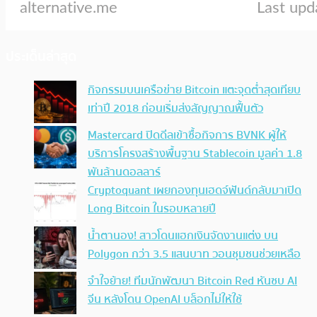
ประเด็นล่าสุด
กิจกรรมบนเครือข่าย Bitcoin แตะจุดต่ำสุดเทียบ
เท่าปี 2018 ก่อนเริ่มส่งสัญญาณฟื้นตัว
Mastercard ปิดดีลเข้าซื้อกิจการ BVNK ผู้ให้
บริการโครงสร้างพื้นฐาน Stablecoin มูลค่า 1.8
พันล้านดอลลาร์
Cryptoquant เผยกองทุนเฮดจ์ฟันด์กลับมาเปิด
Long Bitcoin ในรอบหลายปี
น้ำตานอง! สาวโดนแฮกเงินจัดงานแต่ง บน
Polygon กว่า 3.5 แสนบาท วอนชุมชนช่วยเหลือ
จำใจย้าย! ทีมนักพัฒนา Bitcoin Red หันซบ AI
จีน หลังโดน OpenAI บล็อกไม่ให้ใช้