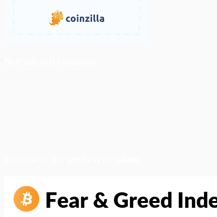
ติดตามเราบน Facebook
สภาวะตลาด (ความกลัว vs ความโลภ)