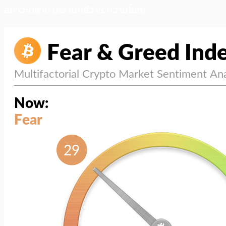
สภาวะตลาด (ความกลัว vs ความโลภ)