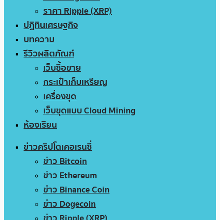
ราคา Ripple (XRP)
ปฏิทินเศรษฐกิจ
บทความ
รีวิวผลิตภัณฑ์
เว็บซื้อขาย
กระเป๋าเก็บเหรียญ
เครื่องขุด
เว็บขุดแบบ Cloud Mining
ห้องเรียน
ข่าวคริปโตเคอเรนซี่
ข่าว Bitcoin
ข่าว Ethereum
ข่าว Binance Coin
ข่าว Dogecoin
ข่าว Ripple (XRP)