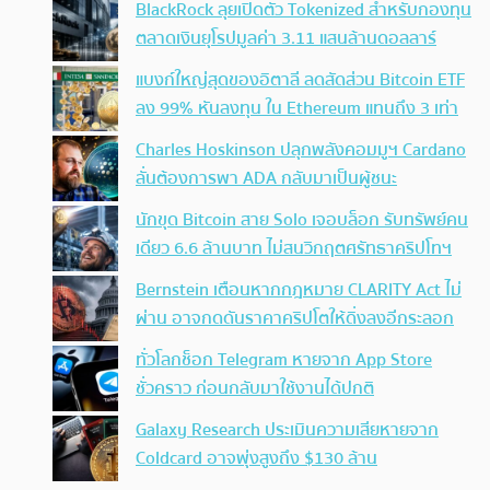
BlackRock ลุยเปิดตัว Tokenized สำหรับกองทุน
ตลาดเงินยุโรปมูลค่า 3.11 แสนล้านดอลลาร์
แบงก์ใหญ่สุดของอิตาลี ลดสัดส่วน Bitcoin ETF
ลง 99% หันลงทุน ใน Ethereum แทนถึง 3 เท่า
Charles Hoskinson ปลุกพลังคอมมูฯ Cardano
ลั่นต้องการพา ADA กลับมาเป็นผู้ชนะ
นักขุด Bitcoin สาย Solo เจอบล็อก รับทรัพย์คน
เดียว 6.6 ล้านบาท ไม่สนวิกฤตศรัทธาคริปโทฯ
Bernstein เตือนหากกฎหมาย CLARITY Act ไม่
ผ่าน อาจกดดันราคาคริปโตให้ดิ่งลงอีกระลอก
ทั่วโลกช็อก Telegram หายจาก App Store
ชั่วคราว ก่อนกลับมาใช้งานได้ปกติ
Galaxy Research ประเมินความเสียหายจาก
Coldcard อาจพุ่งสูงถึง $130 ล้าน