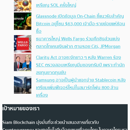
เหรียญ SOL ครั้งใหญ่
Glassnode เปิดข้อมูล On-Chain ชี้แนวรับสำคัญ
Bitcoin อยู่โซน $63,000 เจ้ามือ-รายย่อยแห่ช้อน
ซื้อ
ธนาคารใหญ่ Wells Fargo ร่วมศึกชิงส่วนแบ่ง
ตลาดโทเคนเงินฝาก ตามรอย Citi, JPMorgan
Clarity Act อาจชะงักยาว ๆ หลัง Warren ร้อง
SEC ตรวจสอบเหรียญมีมของทรัมป์ เพราะทำนัก
ลงทุนขาดทุนยับ
Samsung อาจเป็นผู้นำแจกจ่าย Stablecoin หลัง
เตรียมเพิ่มฟีเจอร์ใหม่ในสมาร์ทโฟน 800 ล้าน
เครื่อง
เป้าหมายของเรา
Siam Blockchain มุ่งมั่นที่จะช่วยนำเสนอสารเกี่ยวกับ