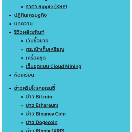
ราคา Ripple (XRP)
ปฏิทินเศรษฐกิจ
บทความ
รีวิวผลิตภัณฑ์
เว็บซื้อขาย
กระเป๋าเก็บเหรียญ
เครื่องขุด
เว็บขุดแบบ Cloud Mining
ห้องเรียน
ข่าวคริปโตเคอเรนซี่
ข่าว Bitcoin
ข่าว Ethereum
ข่าว Binance Coin
ข่าว Dogecoin
ข่าว Ripple (XRP)