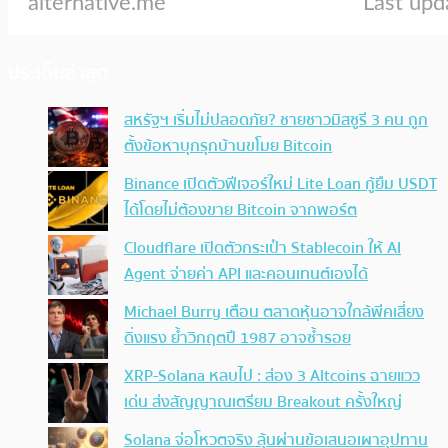
ประเด็นล่าสุด
สหรัฐฯ เริ่มไม่ปลอดภัย? ชายชาวมิสซูรี 3 คน ถูก
ตั้งข้อหาบุกรุกบ้านขโมย Bitcoin
Binance เปิดตัวฟีเจอร์ใหม่ Lite Loan กู้ยืม USDT
ได้โดยไม่ต้องขาย Bitcoin จากพอร์ต
Cloudflare เปิดตัวกระเป๋า Stablecoin ให้ AI
Agent จ่ายค่า API และคอนเทนต์เองได้
Michael Burry เตือน ตลาดหุ้นอาจใกล้พีคเสี่ยง
ดิ่งแรง ย้ำวิกฤตปี 1987 อาจซ้ำรอย
XRP-Solana หลบไป : ส่อง 3 Altcoins ฉายแวว
เด่น ส่งสัญญาณเตรียม Breakout ครั้งใหญ่
Solana จ่อโหวตจริง ลุ้นผ่านข้อเสนอเผาอุปทาน