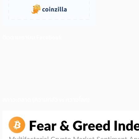
ติดตามเราบน Facebook
สภาวะตลาด (ความกลัว vs ความโลภ)