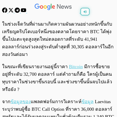
พร้อมเล่น
0:00
/
0:00
ในช่วงเจ็ดวันที่ผ่านมาเกิดความผันผวนอย่างหนักขึ้นกับ
เหรียญคริปโตเบอร์หนึ่งของตลาดโดยราคา BTC ได้พุ่ง
ขึ้นไปแตะจุดสูงสุดใหม่ตลอดกาลที่ระดับ 41,941
ดอลลาร์ก่อนร่วงลงสู่ระดับต่ำสุดที่ 30,305 ดอลลาร์ในอีก
สองวันต่อมา
ในขณะที่เขียนรายงานอยู่นี้ราคา
Bitcoin
มีการซื้อขาย
อยู่ที่ระดับ 32,700 ดอลลาร์ แต่คำถามก็คือ ใครผู้เป็นคน
ทุบราคาในช่วงขาขึ้นรอบนี้ และช่วงขาขึ้นนั้นจบไปแล้ว
หรือยัง ?
จาก
ข้อมูลของ
แพลตฟอร์มการวิเคราะห์
ข้อมูล
Laevitas
ระบุว่าพบผู้ซื้อ BTC Call Option ที่ราคา 36,000 ดอลลาร์
สหรัฐและได้รับผลตอบแทนในชั่วข้ามคืนรวม 1,340 BTC