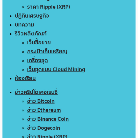
ราคา Ripple (XRP)
ปฏิทินเศรษฐกิจ
บทความ
รีวิวผลิตภัณฑ์
เว็บซื้อขาย
กระเป๋าเก็บเหรียญ
เครื่องขุด
เว็บขุดแบบ Cloud Mining
ห้องเรียน
ข่าวคริปโตเคอเรนซี่
ข่าว Bitcoin
ข่าว Ethereum
ข่าว Binance Coin
ข่าว Dogecoin
ข่าว Ripple (XRP)