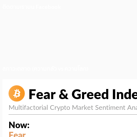
ติดตามเราบน Facebook
สภาวะตลาด (ความกลัว vs ความโลภ)