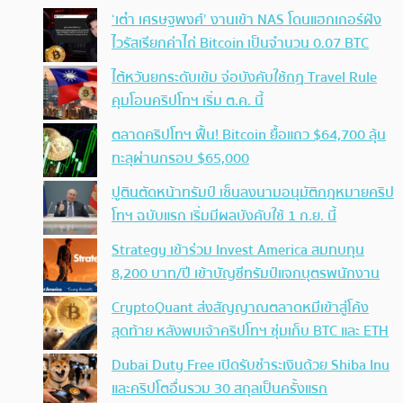
‘เต๋า เศรษฐพงศ์’ งานเข้า NAS โดนแฮกเกอร์ฝัง
ไวรัสเรียกค่าไถ่ Bitcoin เป็นจำนวน 0.07 BTC
ไต้หวันยกระดับเข้ม จ่อบังคับใช้กฏ Travel Rule
คุมโอนคริปโทฯ เริ่ม ต.ค. นี้
ตลาดคริปโทฯ ฟื้น! Bitcoin ยื้อแถว $64,700 ลุ้น
ทะลุผ่านกรอบ $65,000
ปูตินตัดหน้าทรัมป์ เซ็นลงนามอนุมัติกฎหมายคริป
โทฯ ฉบับแรก เริ่มมีผลบังคับใช้ 1 ก.ย. นี้
Strategy เข้าร่วม Invest America สมทบทุน
8,200 บาท/ปี เข้าบัญชีทรัมป์แจกบุตรพนักงาน
CryptoQuant ส่งสัญญาณตลาดหมีเข้าสู่โค้ง
สุดท้าย หลังพบเจ้าคริปโทฯ ซุ่มเก็บ BTC และ ETH
Dubai Duty Free เปิดรับชำระเงินด้วย Shiba Inu
และคริปโตอื่นรวม 30 สกุลเป็นครั้งแรก