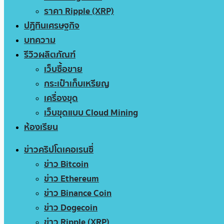
ราคา Ripple (XRP)
ปฏิทินเศรษฐกิจ
บทความ
รีวิวผลิตภัณฑ์
เว็บซื้อขาย
กระเป๋าเก็บเหรียญ
เครื่องขุด
เว็บขุดแบบ Cloud Mining
ห้องเรียน
ข่าวคริปโตเคอเรนซี่
ข่าว Bitcoin
ข่าว Ethereum
ข่าว Binance Coin
ข่าว Dogecoin
ข่าว Ripple (XRP)