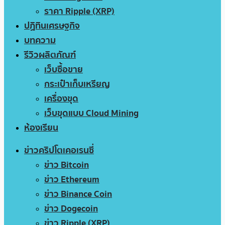
ราคา Ripple (XRP)
ปฏิทินเศรษฐกิจ
บทความ
รีวิวผลิตภัณฑ์
เว็บซื้อขาย
กระเป๋าเก็บเหรียญ
เครื่องขุด
เว็บขุดแบบ Cloud Mining
ห้องเรียน
ข่าวคริปโตเคอเรนซี่
ข่าว Bitcoin
ข่าว Ethereum
ข่าว Binance Coin
ข่าว Dogecoin
ข่าว Ripple (XRP)