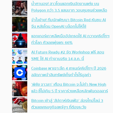
น้ำตานอง! สาวโดนแฮกเงินจัดงานแต่ง บน
Polygon กว่า 3.5 แสนบาท วอนชุมชนช่วยเหลือ
จำใจย้าย! ทีมนักพัฒนา Bitcoin Red หันซบ AI
จีน หลังโดน OpenAI บล็อกไม่ให้ใช้
แฮกเกอร์เกาหลีเหนืออัปเกรดใช้ AI กวาดคริปโทฯ
ทั่วโลก ตัวเลขพุ่งแตะ 66%
AI Future Ready #2 จัด Workshop ฟรี สอน
SME ใช้ AI ทำงานจริง 14 ส.ค. นี้
Coinbase พาเจาะลึก 4 เทรนด์คริปโทฯ ปี 2026
สลัดภาพจำสินทรัพย์เก็งกำไรไร้มูลค่า
‘พิชัย จาวลา’ เตือน Bitcoin จะไม่ทำ New High
แล้ว ชี้ไม่เกิน 5 ปี ราคาร่วงเหลือหลักพันดอลลาร์
Bitcoin เข้าสู่ ‘สัปดาห์เงินเฟ้อ’ ส่องไทม์ไลน์ 3
ตัวเลขเศรษฐกิจสหรัฐฯ ที่ต้องระวัง