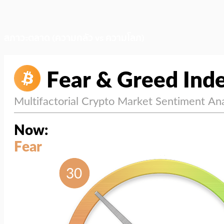
สภาวะตลาด (ความกลัว vs ความโลภ)