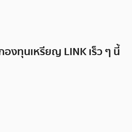
งทุนเหรียญ LINK เร็ว ๆ นี้