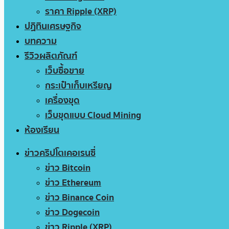
ราคา Ripple (XRP)
ปฏิทินเศรษฐกิจ
บทความ
รีวิวผลิตภัณฑ์
เว็บซื้อขาย
กระเป๋าเก็บเหรียญ
เครื่องขุด
เว็บขุดแบบ Cloud Mining
ห้องเรียน
ข่าวคริปโตเคอเรนซี่
ข่าว Bitcoin
ข่าว Ethereum
ข่าว Binance Coin
ข่าว Dogecoin
ข่าว Ripple (XRP)