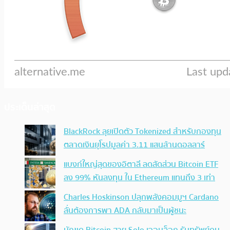
ประเด็นล่าสุด
BlackRock ลุยเปิดตัว Tokenized สำหรับกองทุน
ตลาดเงินยุโรปมูลค่า 3.11 แสนล้านดอลลาร์
แบงก์ใหญ่สุดของอิตาลี ลดสัดส่วน Bitcoin ETF
ลง 99% หันลงทุน ใน Ethereum แทนถึง 3 เท่า
Charles Hoskinson ปลุกพลังคอมมูฯ Cardano
ลั่นต้องการพา ADA กลับมาเป็นผู้ชนะ