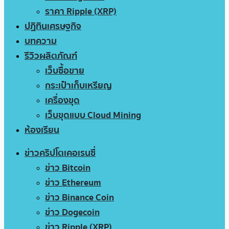
ราคา Ripple (XRP)
ปฏิทินเศรษฐกิจ
บทความ
รีวิวผลิตภัณฑ์
เว็บซื้อขาย
กระเป๋าเก็บเหรียญ
เครื่องขุด
เว็บขุดแบบ Cloud Mining
ห้องเรียน
ข่าวคริปโตเคอเรนซี่
ข่าว Bitcoin
ข่าว Ethereum
ข่าว Binance Coin
ข่าว Dogecoin
ข่าว Ripple (XRP)