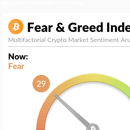
สภาวะตลาด (ความกลัว vs ความโลภ)