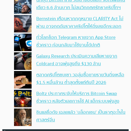
นักขุด Bitcoin สาย Solo เจอบล็อก รับทรัพย์คน
เดียว 6.6 ล้านบาท ไม่สนวิกฤตศรัทธาคริปโทฯ
Bernstein เตือนหากกฎหมาย CLARITY Act ไม่
ผ่าน อาจกดดันราคาคริปโตให้ดิ่งลงอีกระลอก
ทั่วโลกช็อก Telegram หายจาก App Store
ชั่วคราว ก่อนกลับมาใช้งานได้ปกติ
Galaxy Research ประเมินความเสียหายจาก
Coldcard อาจพุ่งสูงถึง $130 ล้าน
ตลาดคริปโตซบเซา วอลุ่มซื้อขายรายวันดิ่งเหลือ
$1.5 หมื่นล้าน ต่ำสุดตั้งแต่ต้นปี 2026
Boltz ประกาศระงับให้บริการ Bitcoin Swap
ชั่วคราว หลังตัวเลขการใช้ AI แฮ็กระบบพุ่งสูง
ซินแสชื่อดัง เฉลยแล้ว ‘บล็อกเชน’ เป็นธาตุอะไรใน
ศาสตร์จีน