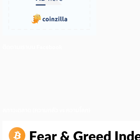
ติดตามเราบน Facebook
สภาวะตลาด (ความกลัว vs ความโลภ)