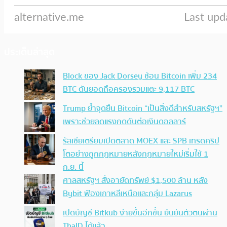
ประเด็นล่าสุด
Block ของ Jack Dorsey ช้อน Bitcoin เพิ่ม 234
BTC ดันยอดถือครองรวมแตะ 9,117 BTC
Trump ย้ำจุดยืน Bitcoin “เป็นสิ่งดีสำหรับสหรัฐฯ”
เพราะช่วยลดแรงกดดันต่อเงินดอลลาร์
รัสเซียเตรียมเปิดตลาด MOEX และ SPB เทรดคริป
โตอย่างถูกกฎหมายหลังกฎหมายใหม่เริ่มใช้ 1
ก.ย. นี้
ศาลสหรัฐฯ สั่งอายัดทรัพย์ $1,500 ล้าน หลัง
Bybit ฟ้องเกาหลีเหนือและกลุ่ม Lazarus
เปิดบัญชี Bitkub ง่ายขึ้นอีกขั้น ยืนยันตัวตนผ่าน
ThaID ได้แล้ว