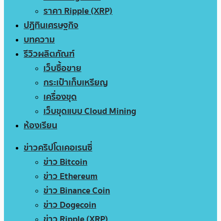
ราคา Ripple (XRP)
ปฏิทินเศรษฐกิจ
บทความ
รีวิวผลิตภัณฑ์
เว็บซื้อขาย
กระเป๋าเก็บเหรียญ
เครื่องขุด
เว็บขุดแบบ Cloud Mining
ห้องเรียน
ข่าวคริปโตเคอเรนซี่
ข่าว Bitcoin
ข่าว Ethereum
ข่าว Binance Coin
ข่าว Dogecoin
ข่าว Ripple (XRP)