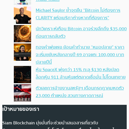
Michael Saylor ย้ำจุดยืน “Bitcoin ไม่ต้องการ
CLARITY แต่อเมริกาต่างหากที่ต้องการ”
นักวิเคราะห์เตือน Bitcoin อาจร่วงลึกถึง $35,000
ก่อนการกลับตัว
ทองคำพุ่งแรง ย้อนคำทำนาย “หมอปลาย” ราคา
จะเริ่มขยับหลังกลางปี 69 อาจแตะ 100,000 บาท
ปลายปีนี้
หุ้น SpaceX พุ่งกว่า 15% ทะลุ $130 หลังปลด
ล็อกหุ้น 911 ล้านหุ้นแต่ตลาดเชื่อมั่น ไม่โดนเทขาย
ตัวเลขการจ้างงานสหรัฐฯ เดือนกรกฎาคมหดตัว
23,000 ตำแหน่ง สวนทางคาดการณ์
เป้าหมายของเรา
Siam Blockchain มุ่งมั่นที่จะช่วยนำเสนอสารเกี่ยวกับ