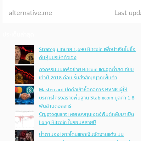
ประเด็นล่าสุด
Strategy เทขาย 1,690 Bitcoin เพื่อนำเงินไปซื้อ
คืนหุ้นบริษัทตัวเอง
กิจกรรมบนเครือข่าย Bitcoin แตะจุดต่ำสุดเทียบ
เท่าปี 2018 ก่อนเริ่มส่งสัญญาณฟื้นตัว
Mastercard ปิดดีลเข้าซื้อกิจการ BVNK ผู้ให้
บริการโครงสร้างพื้นฐาน Stablecoin มูลค่า 1.8
พันล้านดอลลาร์
Cryptoquant เผยกองทุนเฮดจ์ฟันด์กลับมาเปิด
Long Bitcoin ในรอบหลายปี
น้ำตานอง! สาวโดนแฮกเงินจัดงานแต่ง บน