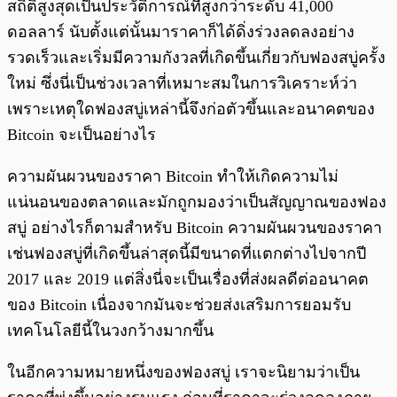
สถิติสูงสุดเป็นประวัติการณ์ที่สูงกว่าระดับ 41,000
ดอลลาร์ นับตั้งแต่นั้นมาราคาก็ได้ดิ่งร่วงลดลงอย่าง
รวดเร็วและเริ่มมีความกังวลที่เกิดขึ้นเกี่ยวกับฟองสบู่ครั้ง
ใหม่ ซึ่งนี่เป็นช่วงเวลาที่เหมาะสมในการวิเคราะห์ว่า
เพราะเหตุใดฟองสบู่เหล่านี้จึงก่อตัวขึ้นและอนาคตของ
Bitcoin จะเป็นอย่างไร
ความผันผวนของราคา Bitcoin ทำให้เกิดความไม่
แน่นอนของตลาดและมักถูกมองว่าเป็นสัญญาณของฟอง
สบู่ อย่างไรก็ตามสำหรับ Bitcoin ความผันผวนของราคา
เช่นฟองสบู่ที่เกิดขึ้นล่าสุดนี้มีขนาดที่แตกต่างไปจากปี
2017 และ 2019 แต่สิ่งนี่จะเป็นเรื่องที่ส่งผลดีต่ออนาคต
ของ Bitcoin เนื่องจากมันจะช่วยส่งเสริมการยอมรับ
เทคโนโลยีนี้ในวงกว้างมากขึ้น
ในอีกความหมายหนึ่งของฟองสบู่ เราจะนิยามว่าเป็น