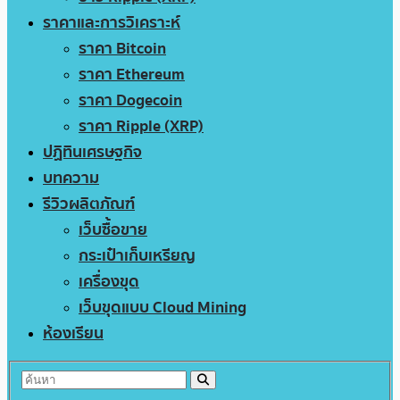
ราคาและการวิเคราะห์
ราคา Bitcoin
ราคา Ethereum
ราคา Dogecoin
ราคา Ripple (XRP)
ปฏิทินเศรษฐกิจ
บทความ
รีวิวผลิตภัณฑ์
เว็บซื้อขาย
กระเป๋าเก็บเหรียญ
เครื่องขุด
เว็บขุดแบบ Cloud Mining
ห้องเรียน