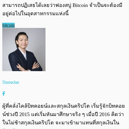
สามารถปฏิเสธได้เลยว่าฟองสบู่ Bitcoin จำเป็นจะต้องมี
อยู่ต่อไปในอุตสาหกรรมแห่งนี้
bitcoin
Thongchai
ผู้ที่คลั่งไคล้บิทคอยน์และสกุลเงินคริปโต เริ่มรู้จักบิทคอย
น์ช่วงปี 2015 แต่เริ่มหันมาศึกษาจริง ๆ เมื่อปี 2016 คิดว่า
ในไม่ช้าสกุลเงินคริปโต จะมาเข้ามาแทนที่สกุลเงินใน