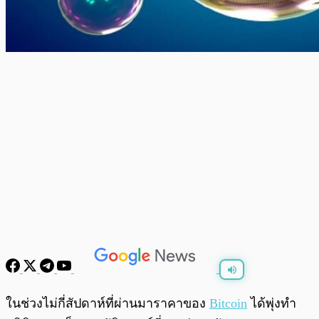
พร้อมเล่น
0:00
/
0:00
ในช่วงไม่กี่สัปดาห์ที่ผ่านมาราคาของ
Bitcoin
ได้พุ่งทำ