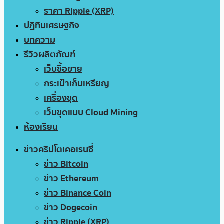
ราคา Ripple (XRP)
ปฏิทินเศรษฐกิจ
บทความ
รีวิวผลิตภัณฑ์
เว็บซื้อขาย
กระเป๋าเก็บเหรียญ
เครื่องขุด
เว็บขุดแบบ Cloud Mining
ห้องเรียน
ข่าวคริปโตเคอเรนซี่
ข่าว Bitcoin
ข่าว Ethereum
ข่าว Binance Coin
ข่าว Dogecoin
ข่าว Ripple (XRP)