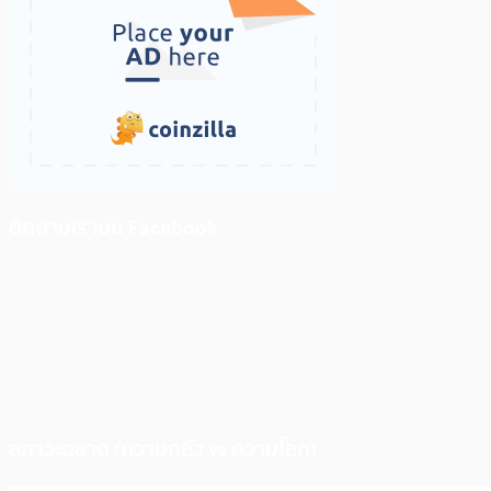
ติดตามเราบน Facebook
สภาวะตลาด (ความกลัว vs ความโลภ)