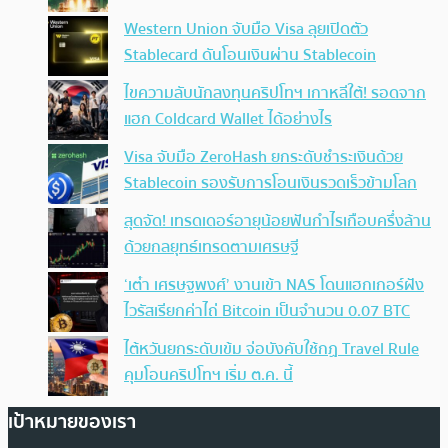
Western Union จับมือ Visa ลุยเปิดตัว
Stablecard ดันโอนเงินผ่าน Stablecoin
ไขความลับนักลงทุนคริปโทฯ เกาหลีใต้! รอดจาก
แฮก Coldcard Wallet ได้อย่างไร
Visa จับมือ ZeroHash ยกระดับชำระเงินด้วย
Stablecoin รองรับการโอนเงินรวดเร็วข้ามโลก
สุดจัด! เทรดเดอร์อายุน้อยฟันกำไรเกือบครึ่งล้าน
ด้วยกลยุทธ์เทรดตามเศรษฐี
‘เต๋า เศรษฐพงศ์’ งานเข้า NAS โดนแฮกเกอร์ฝัง
ไวรัสเรียกค่าไถ่ Bitcoin เป็นจำนวน 0.07 BTC
ไต้หวันยกระดับเข้ม จ่อบังคับใช้กฏ Travel Rule
คุมโอนคริปโทฯ เริ่ม ต.ค. นี้
เป้าหมายของเรา