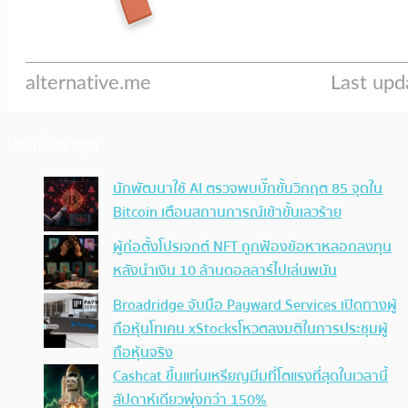
ประเด็นล่าสุด
นักพัฒนาใช้ AI ตรวจพบบั๊กขั้นวิกฤต 85 จุดใน
Bitcoin เตือนสถานการณ์เข้าขั้นเลวร้าย
ผู้ก่อตั้งโปรเจกต์ NFT ถูกฟ้องข้อหาหลอกลงทุน
หลังนำเงิน 10 ล้านดอลลาร์ไปเล่นพนัน
Broadridge จับมือ Payward Services เปิดทางผู้
ถือหุ้นโทเคน xStocksโหวตลงมติในการประชุมผู้
ถือหุ้นจริง
Cashcat ขึ้นแท่นเหรียญมีมที่โตแรงที่สุดในเวลานี้
สัปดาห์เดียวพุ่งกว่า 150%