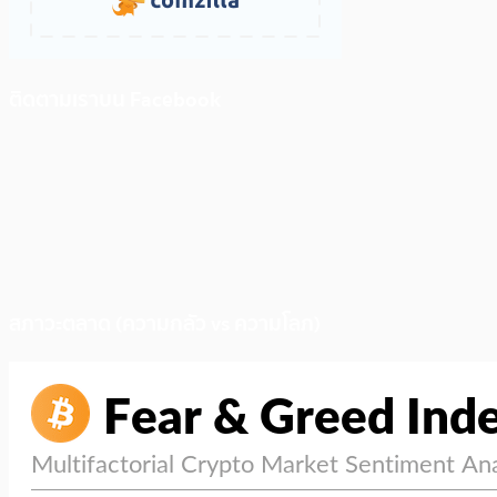
ติดตามเราบน Facebook
สภาวะตลาด (ความกลัว vs ความโลภ)