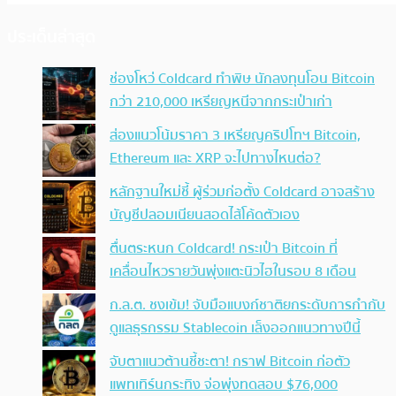
ประเด็นล่าสุด
ช่องโหว่ Coldcard ทำพิษ นักลงทุนโอน Bitcoin
กว่า 210,000 เหรียญหนีจากกระเป๋าเก่า
ส่องแนวโน้มราคา 3 เหรียญคริปโทฯ Bitcoin,
Ethereum และ XRP จะไปทางไหนต่อ?
หลักฐานใหม่ชี้ ผู้ร่วมก่อตั้ง Coldcard อาจสร้าง
บัญชีปลอมเนียนสอดไส้โค้ดตัวเอง
ตื่นตระหนก Coldcard! กระเป๋า Bitcoin ที่
เคลื่อนไหวรายวันพุ่งแตะนิวไฮในรอบ 8 เดือน
ก.ล.ต. ชงเข้ม! จับมือแบงก์ชาติยกระดับการกำกับ
ดูแลธุรกรรม Stablecoin เล็งออกแนวทางปีนี้
จับตาแนวต้านชี้ชะตา! กราฟ Bitcoin ก่อตัว
แพทเทิร์นกระทิง จ่อพุ่งทดสอบ $76,000