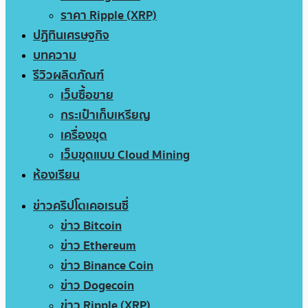
ราคา Ripple (XRP)
ปฏิทินเศรษฐกิจ
บทความ
รีวิวผลิตภัณฑ์
เว็บซื้อขาย
กระเป๋าเก็บเหรียญ
เครื่องขุด
เว็บขุดแบบ Cloud Mining
ห้องเรียน
ข่าวคริปโตเคอเรนซี่
ข่าว Bitcoin
ข่าว Ethereum
ข่าว Binance Coin
ข่าว Dogecoin
ข่าว Ripple (XRP)