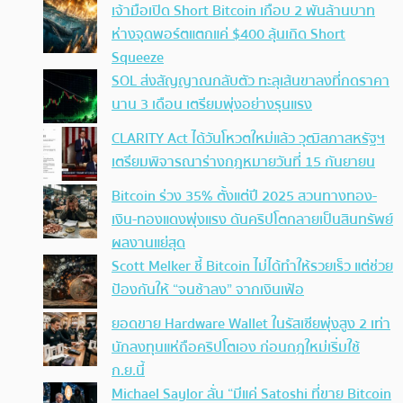
เจ้ามือเปิด Short Bitcoin เกือบ 2 พันล้านบาท
ห่างจุดพอร์ตแตกแค่ $400 ลุ้นเกิด Short
Squeeze
SOL ส่งสัญญาณกลับตัว ทะลุเส้นขาลงที่กดราคา
นาน 3 เดือน เตรียมพุ่งอย่างรุนแรง
CLARITY Act ได้วันโหวตใหม่แล้ว วุฒิสภาสหรัฐฯ
เตรียมพิจารณาร่างกฎหมายวันที่ 15 กันยายน
Bitcoin ร่วง 35% ตั้งแต่ปี 2025 สวนทางทอง-
เงิน-ทองแดงพุ่งแรง ดันคริปโตกลายเป็นสินทรัพย์
ผลงานแย่สุด
Scott Melker ชี้ Bitcoin ไม่ได้ทำให้รวยเร็ว แต่ช่วย
ป้องกันให้ “จนช้าลง” จากเงินเฟ้อ
ยอดขาย Hardware Wallet ในรัสเซียพุ่งสูง 2 เท่า
นักลงทุนแห่ถือคริปโตเอง ก่อนกฎใหม่เริ่มใช้
ก.ย.นี้
Michael Saylor ลั่น “มีแค่ Satoshi ที่ขาย Bitcoin