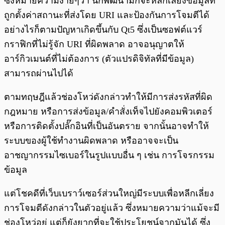
ซึ่งหมายความง่ายๆว่า นักพัฒนามักจะหลีกเลี่ยงข้อมูลที่
ถูกตั้งค่าสถานะที่ส่งโดย URI และป้องกันการโจมตีได้
อย่างไรก็ตามปัญหาเกิดขึ้นกับ Qt5 ซึ่งเป็นซอฟต์แวร์
กราฟิกที่ไม่รู้จัก URI ที่ผิดพลาด อาจอนุญาตให้
อาร์กิวเมนต์ที่ไม่ต้องการ (ตัวแปรดิจิทัลที่มีข้อมูล)
สามารถผ่านไปได้
ตามทฤษฎีแล้วช่องโหว่ดังกล่าวทำให้มีการส่งรหัสที่ผิด
กฎหมาย หรือการส่งข้อมูล/คำสั่งเท็จไปยังคอมพิวเตอร์
หรือการติดตั้งปลั๊กอินที่เป็นอันตราย จากนั้นอาจทำให้
ระบบของผู้ใช้ทำงานผิดพลาด หรืออาจจะเป็น
อาชญากรรมไซเบอร์ในรูปแบบอื่น ๆ เช่น การโจรกรรม
ข้อมูล
แต่โชคดีที่เว็บเบราว์เซอร์ส่วนใหญ่มีระบบเพื่อหลีกเลี่ยง
การโจมตีดังกล่าวในตัวอยู่แล้ว ซึ่งหมายความว่าแม้จะมี
ช่องโหว่อยู่ แต่ก็ยังยากที่จะใช้ประโยชน์จากมันได้ ซึ่ง