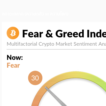
สภาวะตลาด (ความกลัว vs ความโลภ)