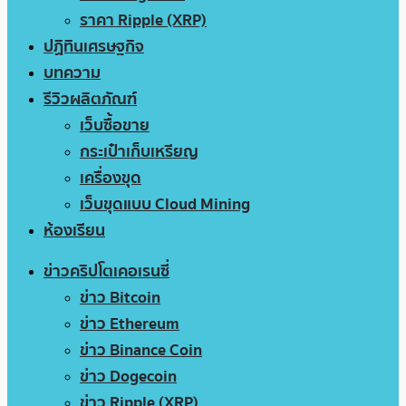
ราคา Ripple (XRP)
ปฏิทินเศรษฐกิจ
บทความ
รีวิวผลิตภัณฑ์
เว็บซื้อขาย
กระเป๋าเก็บเหรียญ
เครื่องขุด
เว็บขุดแบบ Cloud Mining
ห้องเรียน
ข่าวคริปโตเคอเรนซี่
ข่าว Bitcoin
ข่าว Ethereum
ข่าว Binance Coin
ข่าว Dogecoin
ข่าว Ripple (XRP)