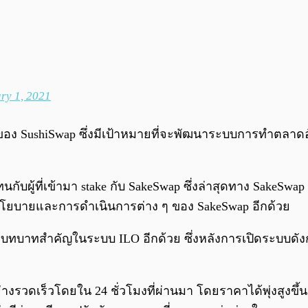
ry 1, 2021
 SushiSwap ซึ่งมีเป้าหมายที่จะพัฒนาระบบการทำตลาดอัตโน
ับผู้ที่เข้ามา stake กับ SakeSwap ซึ่งล่าสุดทาง SakeSwap 
โยบายและการดำเนินการต่าง ๆ ของ SakeSwap อีกด้วย
ามามีบทบาทสำคัญในระบบ ILO อีกด้วย ซึ่งหลังการเปิดระบบดั
างรวดเร็วโดยใน 24 ชั่วโมงที่ผ่านมา โดยราคาได้พุ่งสูงขึ