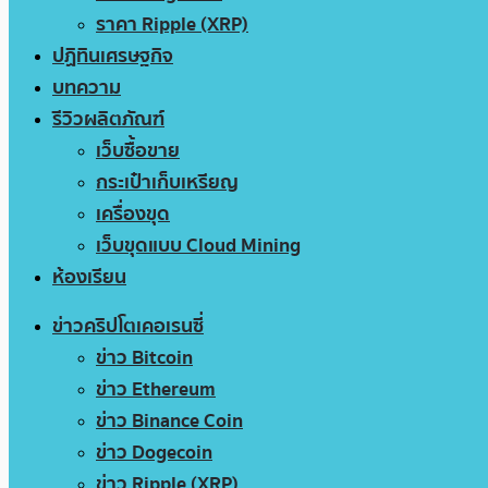
ราคา Ripple (XRP)
ปฏิทินเศรษฐกิจ
บทความ
รีวิวผลิตภัณฑ์
เว็บซื้อขาย
กระเป๋าเก็บเหรียญ
เครื่องขุด
เว็บขุดแบบ Cloud Mining
ห้องเรียน
ข่าวคริปโตเคอเรนซี่
ข่าว Bitcoin
ข่าว Ethereum
ข่าว Binance Coin
ข่าว Dogecoin
ข่าว Ripple (XRP)