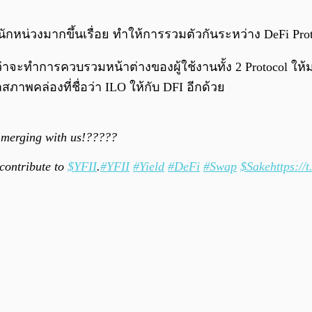
นักหน่วงมากขึ้นเรื่อย ทำให้การรวมตัวกันระหว่าง DeFi Proto
าจะทำการควบรวมหน้าต่างของผู้ใช้งานทั้ง 2 Protocol ให้ม
ล่องที่ชื่อว่า ILO ให้กับ DFI อีกด้วย
 merging with us!??‍??‍?
contribute to
$YFII
.
#YFII
#Yield
#DeFi
#Swap
$Sake
https:/