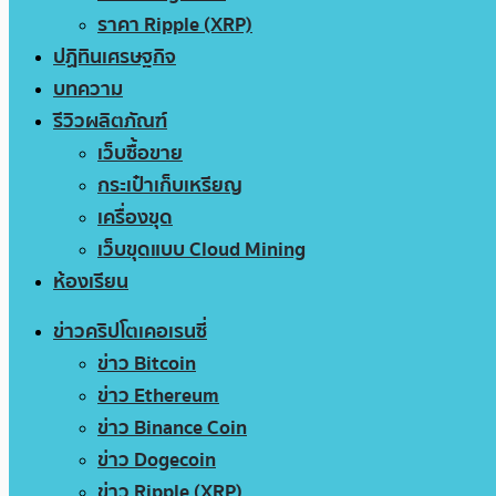
ราคา Ripple (XRP)
ปฏิทินเศรษฐกิจ
บทความ
รีวิวผลิตภัณฑ์
เว็บซื้อขาย
กระเป๋าเก็บเหรียญ
เครื่องขุด
เว็บขุดแบบ Cloud Mining
ห้องเรียน
ข่าวคริปโตเคอเรนซี่
ข่าว Bitcoin
ข่าว Ethereum
ข่าว Binance Coin
ข่าว Dogecoin
ข่าว Ripple (XRP)