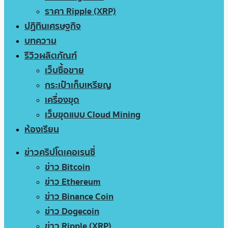
ราคา Ripple (XRP)
ปฏิทินเศรษฐกิจ
บทความ
รีวิวผลิตภัณฑ์
เว็บซื้อขาย
กระเป๋าเก็บเหรียญ
เครื่องขุด
เว็บขุดแบบ Cloud Mining
ห้องเรียน
ข่าวคริปโตเคอเรนซี่
ข่าว Bitcoin
ข่าว Ethereum
ข่าว Binance Coin
ข่าว Dogecoin
ข่าว Ripple (XRP)