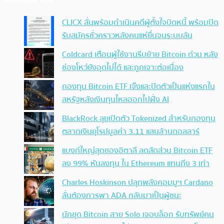
CLICX ลั่นพร้อมดำเนินคดีผู้ตั้งใจบิดหนี้ พร้อมปิด
รับสมัครชั่วคราวหลังคนแห่ยื่นจนระบบล้น
Coldcard เตือนผู้ใช้งานรีบย้าย Bitcoin ด่วน หลัง
ช่องโหว่ยังอุดไม่ได้ และถูกเจาะต่อเนื่อง
กองทุน Bitcoin ETF เจ๊งและปิดตัวเป็นแห่งแรกใน
สหรัฐหลังเงินทุนไหลออกไปฝั่ง AI
BlackRock ลุยเปิดตัว Tokenized สำหรับกองทุน
ตลาดเงินยุโรปมูลค่า 3.11 แสนล้านดอลลาร์
แบงก์ใหญ่สุดของอิตาลี ลดสัดส่วน Bitcoin ETF
ลง 99% หันลงทุน ใน Ethereum แทนถึง 3 เท่า
Charles Hoskinson ปลุกพลังคอมมูฯ Cardano
ลั่นต้องการพา ADA กลับมาเป็นผู้ชนะ
นักขุด Bitcoin สาย Solo เจอบล็อก รับทรัพย์คน