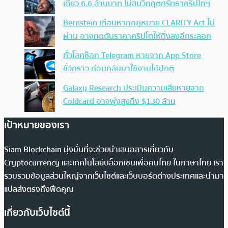
เดียว 6.6 ล้านบาท ไม่สนวิกฤตศรัทธาคริปโทฯ
Bernstein เตือนหากกฎหมาย CLARITY Act ไม่
ผ่าน อาจกดดันราคาคริปโตให้ดิ่งลงอีกระลอก
ทั่วโลกช็อก Telegram หายจาก App Store
ชั่วคราว ก่อนกลับมาใช้งานได้ปกติ
Galaxy Research ประเมินความเสียหายจาก
Coldcard อาจพุ่งสูงถึง $130 ล้าน
เป้าหมายของเรา
Siam Blockchain มุ่งมั่นที่จะช่วยนำเสนอสารเกี่ยวกับ
Cryptocurrency และเทคโนโลยีบล็อกเชนเพื่อคนไทย ในภาษาไทย เรา
รวบรวมข้อมูลส่วนใหญ่จากเว็บไซต์และเว็บบอร์ดต่างประเทศและนำมา
แปลส่งตรงถึงฟีดคุณ
เกี่ยวกับเว็บไซต์นี้