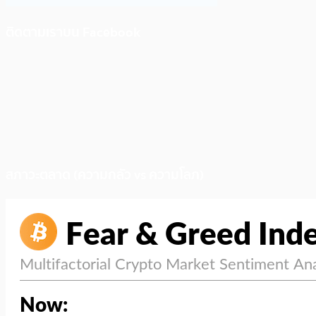
ติดตามเราบน Facebook
สภาวะตลาด (ความกลัว vs ความโลภ)