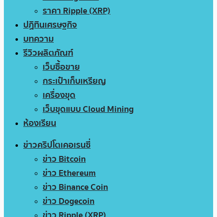
ราคา Ripple (XRP)
ปฏิทินเศรษฐกิจ
บทความ
รีวิวผลิตภัณฑ์
เว็บซื้อขาย
กระเป๋าเก็บเหรียญ
เครื่องขุด
เว็บขุดแบบ Cloud Mining
ห้องเรียน
ข่าวคริปโตเคอเรนซี่
ข่าว Bitcoin
ข่าว Ethereum
ข่าว Binance Coin
ข่าว Dogecoin
ข่าว Ripple (XRP)