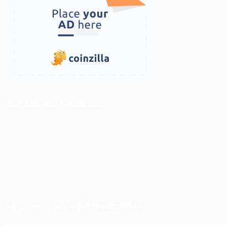
ติดตามเราบน Facebook
สภาวะตลาด (ความกลัว vs ความโลภ)