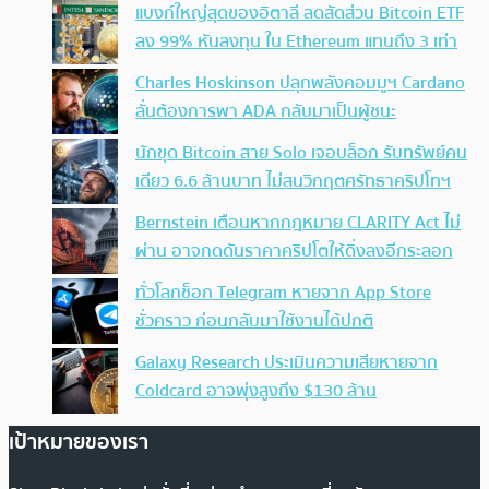
แบงก์ใหญ่สุดของอิตาลี ลดสัดส่วน Bitcoin ETF
ลง 99% หันลงทุน ใน Ethereum แทนถึง 3 เท่า
Charles Hoskinson ปลุกพลังคอมมูฯ Cardano
ลั่นต้องการพา ADA กลับมาเป็นผู้ชนะ
นักขุด Bitcoin สาย Solo เจอบล็อก รับทรัพย์คน
เดียว 6.6 ล้านบาท ไม่สนวิกฤตศรัทธาคริปโทฯ
Bernstein เตือนหากกฎหมาย CLARITY Act ไม่
ผ่าน อาจกดดันราคาคริปโตให้ดิ่งลงอีกระลอก
ทั่วโลกช็อก Telegram หายจาก App Store
ชั่วคราว ก่อนกลับมาใช้งานได้ปกติ
Galaxy Research ประเมินความเสียหายจาก
Coldcard อาจพุ่งสูงถึง $130 ล้าน
เป้าหมายของเรา