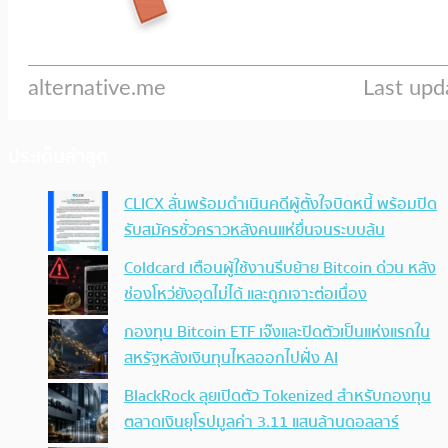
ประเด็นล่าสุด
CLICX ลั่นพร้อมดำเนินคดีผู้ตั้งใจบิดหนี้ พร้อมปิด
รับสมัครชั่วคราวหลังคนแห่ยื่นจนระบบล้น
Coldcard เตือนผู้ใช้งานรีบย้าย Bitcoin ด่วน หลัง
ช่องโหว่ยังอุดไม่ได้ และถูกเจาะต่อเนื่อง
กองทุน Bitcoin ETF เจ๊งและปิดตัวเป็นแห่งแรกใน
สหรัฐหลังเงินทุนไหลออกไปฝั่ง AI
BlackRock ลุยเปิดตัว Tokenized สำหรับกองทุน
ตลาดเงินยุโรปมูลค่า 3.11 แสนล้านดอลลาร์