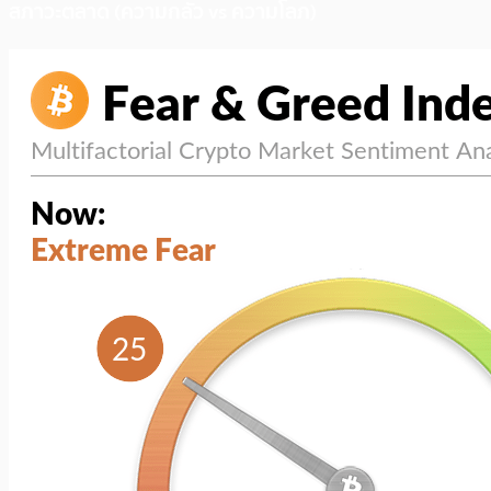
สภาวะตลาด (ความกลัว vs ความโลภ)