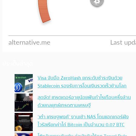
ประเด็นล่าสุด
Visa จับมือ ZeroHash ยกระดับชำระเงินด้วย
Stablecoin รองรับการโอนเงินรวดเร็วข้ามโลก
สุดจัด! เทรดเดอร์อายุน้อยฟันกำไรเกือบครึ่งล้าน
ด้วยกลยุทธ์เทรดตามเศรษฐี
‘เต๋า เศรษฐพงศ์’ งานเข้า NAS โดนแฮกเกอร์ฝัง
ไวรัสเรียกค่าไถ่ Bitcoin เป็นจำนวน 0.07 BTC