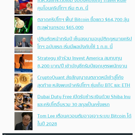
ไต้หวันยกระดับเข้ม จ่อบังคับใช้กฏ Travel Rule
คุมโอนคริปโทฯ เริ่ม ต.ค. นี้
ตลาดคริปโทฯ ฟื้น! Bitcoin ยื้อแถว $64,700 ลุ้น
ทะลุผ่านกรอบ $65,000
ปูตินตัดหน้าทรัมป์ เซ็นลงนามอนุมัติกฎหมายคริป
โทฯ ฉบับแรก เริ่มมีผลบังคับใช้ 1 ก.ย. นี้
Strategy เข้าร่วม Invest America สมทบทุน
8,200 บาท/ปี เข้าบัญชีทรัมป์แจกบุตรพนักงาน
CryptoQuant ส่งสัญญาณตลาดหมีเข้าสู่โค้ง
สุดท้าย หลังพบเจ้าคริปโทฯ ซุ่มเก็บ BTC และ ETH
Dubai Duty Free เปิดรับชำระเงินด้วย Shiba Inu
และคริปโตอื่นรวม 30 สกุลเป็นครั้งแรก
Tom Lee เตือนควอนตัมอาจเจาะระบบ Bitcoin ได้
ในปี 2028