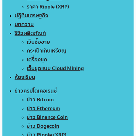
ราคา Ripple (XRP)
ปฏิทินเศรษฐกิจ
บทความ
รีวิวผลิตภัณฑ์
เว็บซื้อขาย
กระเป๋าเก็บเหรียญ
เครื่องขุด
เว็บขุดแบบ Cloud Mining
ห้องเรียน
ข่าวคริปโตเคอเรนซี่
ข่าว Bitcoin
ข่าว Ethereum
ข่าว Binance Coin
ข่าว Dogecoin
ข่าว Ripple (XRP)