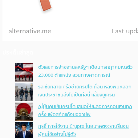
ประเด็นล่าสุด
ตัวเลขการจ้างงานสหรัฐฯ เดือนกรกฎาคมหดตัว
23,000 ตำแหน่ง สวนทางคาดการณ์
รัสเซียทลายเครือข่ายคริปโตเถื่อน หลังพบหลอก
เงินประชาชนส่งไปเป็นท่อน้ำเลี้ยงยูเครน
ญี่ปุ่นคุมเข้มคริปโต เสนอให้ชะลอการถอนเงินทุก
ครั้ง เพื่อสกัดแก๊งมิจฉาชีพ
กูรูชี้ การใช้งาน Crypto ในอนาคตจะราบรื่นจน
ผู้คนใช้อย่างไม่รู้ตัว