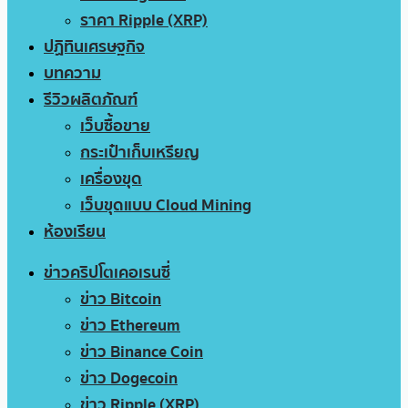
ราคา Ripple (XRP)
ปฏิทินเศรษฐกิจ
บทความ
รีวิวผลิตภัณฑ์
เว็บซื้อขาย
กระเป๋าเก็บเหรียญ
เครื่องขุด
เว็บขุดแบบ Cloud Mining
ห้องเรียน
ข่าวคริปโตเคอเรนซี่
ข่าว Bitcoin
ข่าว Ethereum
ข่าว Binance Coin
ข่าว Dogecoin
ข่าว Ripple (XRP)