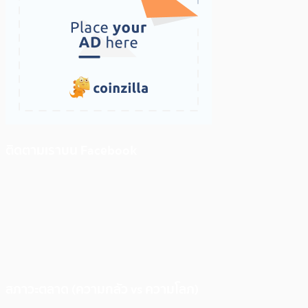
ติดตามเราบน Facebook
สภาวะตลาด (ความกลัว vs ความโลภ)