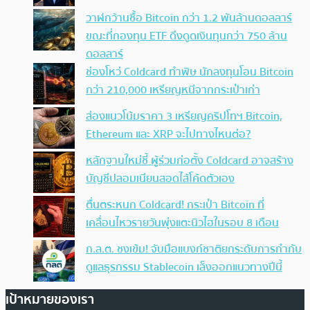
วาฬกว้านซื้อ Bitcoin กว่า 1.2 พันล้านดอลลาร์
ขณะที่กองทุน ETF ดึงดูดเงินทุนกว่า 750 ล้าน
ดอลลาร์
ช่องโหว่ Coldcard ทำพิษ นักลงทุนโอน Bitcoin
กว่า 210,000 เหรียญหนีจากกระเป๋าเก่า
ส่องแนวโน้มราคา 3 เหรียญคริปโทฯ Bitcoin,
Ethereum และ XRP จะไปทางไหนต่อ?
หลักฐานใหม่ชี้ ผู้ร่วมก่อตั้ง Coldcard อาจสร้าง
บัญชีปลอมเนียนสอดไส้โค้ดตัวเอง
ตื่นตระหนก Coldcard! กระเป๋า Bitcoin ที่
เคลื่อนไหวรายวันพุ่งแตะนิวไฮในรอบ 8 เดือน
ก.ล.ต. ชงเข้ม! จับมือแบงก์ชาติยกระดับการกำกับ
ดูแลธุรกรรม Stablecoin เล็งออกแนวทางปีนี้
เป้าหมายของเรา