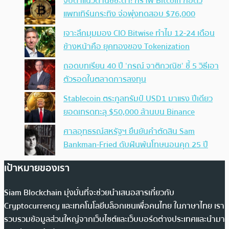
จับตาแนวต้านชี้ชะตา! กราฟ Bitcoin ก่อตัว
แพทเทิร์นกระทิง จ่อพุ่งทดสอบ $76,000
เจาะลึกมุมมอง CIO Bitwise ทำไม 12-24 เดือน
ข้างหน้าคือ ยุคทองของ Tokenization
ถอดบทเรียน 40 ปี ‘กรณ์ จาติกวณิช’ ชี้ 5 วิธีเอา
ตัวรอดในตลาดการลงทุน
Stablecoin ตระกูลทรัมป์ USD1 มาแรง ปีเดียว
ยอดเทรดทะลุ $50,000 ล้านบน Binance
ศาลอุทธรณ์สหรัฐฯ ยืนยันคำตัดสิน Sam
Bankman-Fried ดับฝันพ้นโทษนอนคุก 25 ปี
เป้าหมายของเรา
Siam Blockchain มุ่งมั่นที่จะช่วยนำเสนอสารเกี่ยวกับ
Cryptocurrency และเทคโนโลยีบล็อกเชนเพื่อคนไทย ในภาษาไทย เรา
รวบรวมข้อมูลส่วนใหญ่จากเว็บไซต์และเว็บบอร์ดต่างประเทศและนำมา