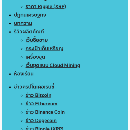
ราคา Ripple (XRP)
ปฏิทินเศรษฐกิจ
บทความ
รีวิวผลิตภัณฑ์
เว็บซื้อขาย
กระเป๋าเก็บเหรียญ
เครื่องขุด
เว็บขุดแบบ Cloud Mining
ห้องเรียน
ข่าวคริปโตเคอเรนซี่
ข่าว Bitcoin
ข่าว Ethereum
ข่าว Binance Coin
ข่าว Dogecoin
ข่าว Ripple (XRP)