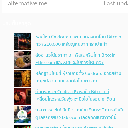
ประเด็นล่าสุด
ช่องโหว่ Coldcard ทำพิษ นักลงทุนโอน Bitcoin
กว่า 210,000 เหรียญหนีจากกระเป๋าเก่า
ส่องแนวโน้มราคา 3 เหรียญคริปโทฯ Bitcoin,
Ethereum และ XRP จะไปทางไหนต่อ?
หลักฐานใหม่ชี้ ผู้ร่วมก่อตั้ง Coldcard อาจสร้าง
บัญชีปลอมเนียนสอดไส้โค้ดตัวเอง
ตื่นตระหนก Coldcard! กระเป๋า Bitcoin ที่
เคลื่อนไหวรายวันพุ่งแตะนิวไฮในรอบ 8 เดือน
ก.ล.ต. ชงเข้ม! จับมือแบงก์ชาติยกระดับการกำกับ
ดูแลธุรกรรม Stablecoin เล็งออกแนวทางปีนี้