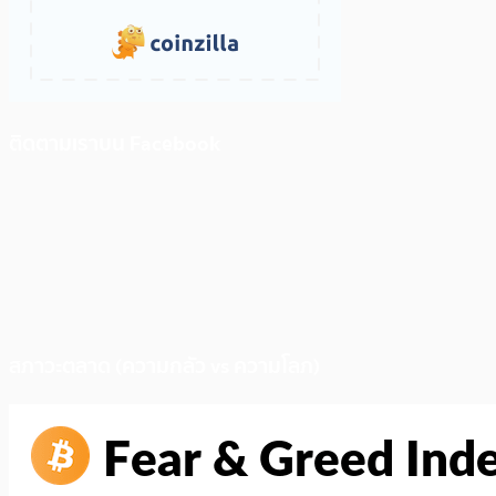
ติดตามเราบน Facebook
สภาวะตลาด (ความกลัว vs ความโลภ)