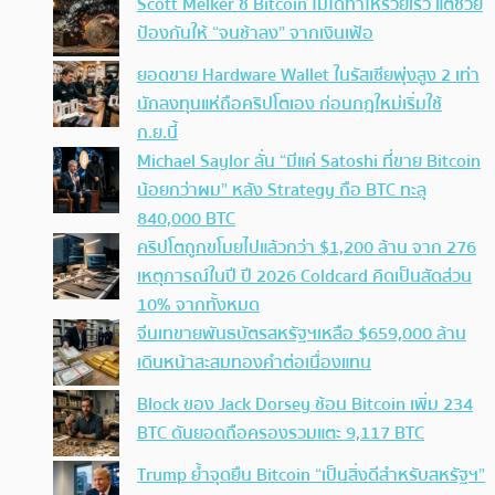
Scott Melker ชี้ Bitcoin ไม่ได้ทำให้รวยเร็ว แต่ช่วย
ป้องกันให้ “จนช้าลง” จากเงินเฟ้อ
ยอดขาย Hardware Wallet ในรัสเซียพุ่งสูง 2 เท่า
นักลงทุนแห่ถือคริปโตเอง ก่อนกฎใหม่เริ่มใช้
ก.ย.นี้
Michael Saylor ลั่น “มีแค่ Satoshi ที่ขาย Bitcoin
น้อยกว่าผม” หลัง Strategy ถือ BTC ทะลุ
840,000 BTC
คริปโตถูกขโมยไปแล้วกว่า $1,200 ล้าน จาก 276
เหตุการณ์ในปี ปี 2026 Coldcard คิดเป็นสัดส่วน
10% จากทั้งหมด
จีนเทขายพันธบัตรสหรัฐฯเหลือ $659,000 ล้าน
เดินหน้าสะสมทองคำต่อเนื่องแทน
Block ของ Jack Dorsey ช้อน Bitcoin เพิ่ม 234
BTC ดันยอดถือครองรวมแตะ 9,117 BTC
Trump ย้ำจุดยืน Bitcoin “เป็นสิ่งดีสำหรับสหรัฐฯ”