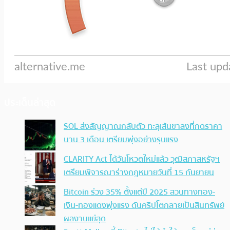
ประเด็นล่าสุด
SOL ส่งสัญญาณกลับตัว ทะลุเส้นขาลงที่กดราคา
นาน 3 เดือน เตรียมพุ่งอย่างรุนแรง
CLARITY Act ได้วันโหวตใหม่แล้ว วุฒิสภาสหรัฐฯ
เตรียมพิจารณาร่างกฎหมายวันที่ 15 กันยายน
Bitcoin ร่วง 35% ตั้งแต่ปี 2025 สวนทางทอง-
เงิน-ทองแดงพุ่งแรง ดันคริปโตกลายเป็นสินทรัพย์
ผลงานแย่สุด