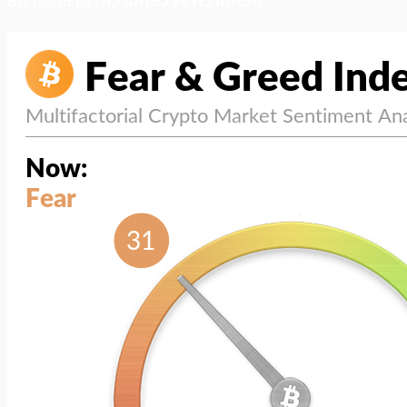
สภาวะตลาด (ความกลัว vs ความโลภ)