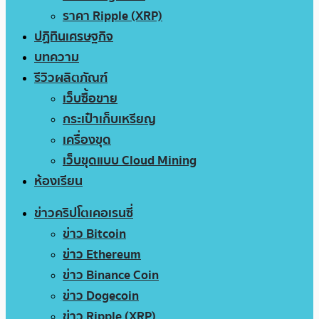
ราคา Ripple (XRP)
ปฏิทินเศรษฐกิจ
บทความ
รีวิวผลิตภัณฑ์
เว็บซื้อขาย
กระเป๋าเก็บเหรียญ
เครื่องขุด
เว็บขุดแบบ Cloud Mining
ห้องเรียน
ข่าวคริปโตเคอเรนซี่
ข่าว Bitcoin
ข่าว Ethereum
ข่าว Binance Coin
ข่าว Dogecoin
ข่าว Ripple (XRP)