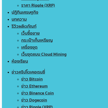
ราคา Ripple (XRP)
ปฏิทินเศรษฐกิจ
บทความ
รีวิวผลิตภัณฑ์
เว็บซื้อขาย
กระเป๋าเก็บเหรียญ
เครื่องขุด
เว็บขุดแบบ Cloud Mining
ห้องเรียน
ข่าวคริปโตเคอเรนซี่
ข่าว Bitcoin
ข่าว Ethereum
ข่าว Binance Coin
ข่าว Dogecoin
ข่าว Ripple (XRP)