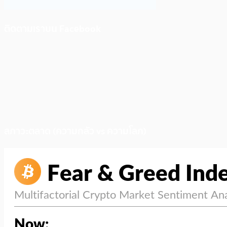
ติดตามเราบน Facebook
สภาวะตลาด (ความกลัว vs ความโลภ)