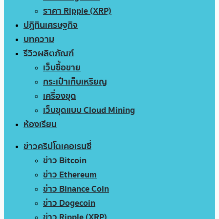
ราคา Ripple (XRP)
ปฏิทินเศรษฐกิจ
บทความ
รีวิวผลิตภัณฑ์
เว็บซื้อขาย
กระเป๋าเก็บเหรียญ
เครื่องขุด
เว็บขุดแบบ Cloud Mining
ห้องเรียน
ข่าวคริปโตเคอเรนซี่
ข่าว Bitcoin
ข่าว Ethereum
ข่าว Binance Coin
ข่าว Dogecoin
ข่าว Ripple (XRP)