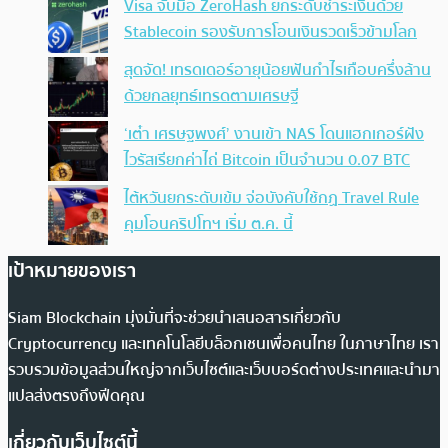
Visa จับมือ ZeroHash ยกระดับชำระเงินด้วย
Stablecoin รองรับการโอนเงินรวดเร็วข้ามโลก
สุดจัด! เทรดเดอร์อายุน้อยฟันกำไรเกือบครึ่งล้าน
ด้วยกลยุทธ์เทรดตามเศรษฐี
‘เต๋า เศรษฐพงศ์’ งานเข้า NAS โดนแฮกเกอร์ฝัง
ไวรัสเรียกค่าไถ่ Bitcoin เป็นจำนวน 0.07 BTC
ไต้หวันยกระดับเข้ม จ่อบังคับใช้กฏ Travel Rule
คุมโอนคริปโทฯ เริ่ม ต.ค. นี้
เป้าหมายของเรา
Siam Blockchain มุ่งมั่นที่จะช่วยนำเสนอสารเกี่ยวกับ
Cryptocurrency และเทคโนโลยีบล็อกเชนเพื่อคนไทย ในภาษาไทย เรา
รวบรวมข้อมูลส่วนใหญ่จากเว็บไซต์และเว็บบอร์ดต่างประเทศและนำมา
แปลส่งตรงถึงฟีดคุณ
เกี่ยวกับเว็บไซต์นี้