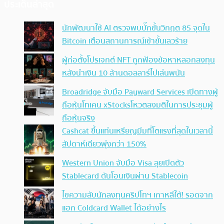
ประเด็นล่าสุด
นักพัฒนาใช้ AI ตรวจพบบั๊กขั้นวิกฤต 85 จุดใน
Bitcoin เตือนสถานการณ์เข้าขั้นเลวร้าย
ผู้ก่อตั้งโปรเจกต์ NFT ถูกฟ้องข้อหาหลอกลงทุน
หลังนำเงิน 10 ล้านดอลลาร์ไปเล่นพนัน
Broadridge จับมือ Payward Services เปิดทางผู้
ถือหุ้นโทเคน xStocksโหวตลงมติในการประชุมผู้
ถือหุ้นจริง
Cashcat ขึ้นแท่นเหรียญมีมที่โตแรงที่สุดในเวลานี้
สัปดาห์เดียวพุ่งกว่า 150%
Western Union จับมือ Visa ลุยเปิดตัว
Stablecard ดันโอนเงินผ่าน Stablecoin
ไขความลับนักลงทุนคริปโทฯ เกาหลีใต้! รอดจาก
แฮก Coldcard Wallet ได้อย่างไร