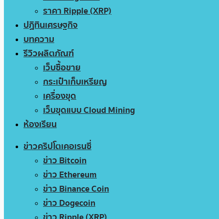
ราคา Ripple (XRP)
ปฏิทินเศรษฐกิจ
บทความ
รีวิวผลิตภัณฑ์
เว็บซื้อขาย
กระเป๋าเก็บเหรียญ
เครื่องขุด
เว็บขุดแบบ Cloud Mining
ห้องเรียน
ข่าวคริปโตเคอเรนซี่
ข่าว Bitcoin
ข่าว Ethereum
ข่าว Binance Coin
ข่าว Dogecoin
ข่าว Ripple (XRP)