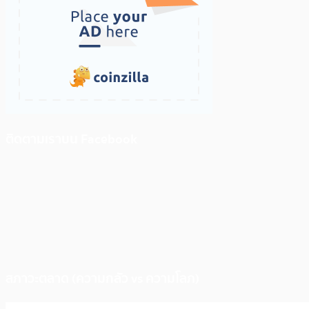
ติดตามเราบน Facebook
สภาวะตลาด (ความกลัว vs ความโลภ)