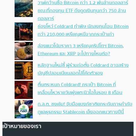
วาฬกว้านซื้อ Bitcoin กว่า 1.2 พันล้านดอลลาร์
ขณะที่กองทุน ETF ดึงดูดเงินทุนกว่า 750 ล้าน
ดอลลาร์
ช่องโหว่ Coldcard ทำพิษ นักลงทุนโอน Bitcoin
กว่า 210,000 เหรียญหนีจากกระเป๋าเก่า
ส่องแนวโน้มราคา 3 เหรียญคริปโทฯ Bitcoin,
Ethereum และ XRP จะไปทางไหนต่อ?
หลักฐานใหม่ชี้ ผู้ร่วมก่อตั้ง Coldcard อาจสร้าง
บัญชีปลอมเนียนสอดไส้โค้ดตัวเอง
ตื่นตระหนก Coldcard! กระเป๋า Bitcoin ที่
เคลื่อนไหวรายวันพุ่งแตะนิวไฮในรอบ 8 เดือน
ก.ล.ต. ชงเข้ม! จับมือแบงก์ชาติยกระดับการกำกับ
ดูแลธุรกรรม Stablecoin เล็งออกแนวทางปีนี้
เป้าหมายของเรา