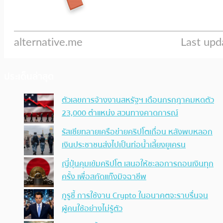
ประเด็นล่าสุด
ตัวเลขการจ้างงานสหรัฐฯ เดือนกรกฎาคมหดตัว
23,000 ตำแหน่ง สวนทางคาดการณ์
รัสเซียทลายเครือข่ายคริปโตเถื่อน หลังพบหลอก
เงินประชาชนส่งไปเป็นท่อน้ำเลี้ยงยูเครน
ญี่ปุ่นคุมเข้มคริปโต เสนอให้ชะลอการถอนเงินทุก
ครั้ง เพื่อสกัดแก๊งมิจฉาชีพ
กูรูชี้ การใช้งาน Crypto ในอนาคตจะราบรื่นจน
ผู้คนใช้อย่างไม่รู้ตัว