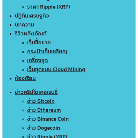
ราคา Ripple (XRP)
ปฏิทินเศรษฐกิจ
บทความ
รีวิวผลิตภัณฑ์
เว็บซื้อขาย
กระเป๋าเก็บเหรียญ
เครื่องขุด
เว็บขุดแบบ Cloud Mining
ห้องเรียน
ข่าวคริปโตเคอเรนซี่
ข่าว Bitcoin
ข่าว Ethereum
ข่าว Binance Coin
ข่าว Dogecoin
ข่าว Ripple (XRP)