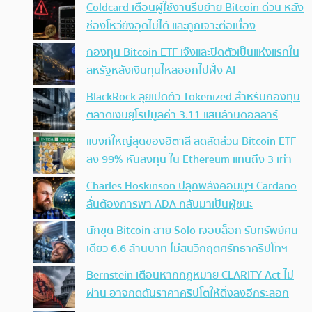
Coldcard เตือนผู้ใช้งานรีบย้าย Bitcoin ด่วน หลัง
ช่องโหว่ยังอุดไม่ได้ และถูกเจาะต่อเนื่อง
กองทุน Bitcoin ETF เจ๊งและปิดตัวเป็นแห่งแรกใน
สหรัฐหลังเงินทุนไหลออกไปฝั่ง AI
BlackRock ลุยเปิดตัว Tokenized สำหรับกองทุน
ตลาดเงินยุโรปมูลค่า 3.11 แสนล้านดอลลาร์
แบงก์ใหญ่สุดของอิตาลี ลดสัดส่วน Bitcoin ETF
ลง 99% หันลงทุน ใน Ethereum แทนถึง 3 เท่า
Charles Hoskinson ปลุกพลังคอมมูฯ Cardano
ลั่นต้องการพา ADA กลับมาเป็นผู้ชนะ
นักขุด Bitcoin สาย Solo เจอบล็อก รับทรัพย์คน
เดียว 6.6 ล้านบาท ไม่สนวิกฤตศรัทธาคริปโทฯ
Bernstein เตือนหากกฎหมาย CLARITY Act ไม่
ผ่าน อาจกดดันราคาคริปโตให้ดิ่งลงอีกระลอก