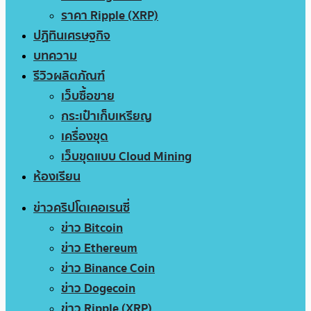
ราคา Ripple (XRP)
ปฏิทินเศรษฐกิจ
บทความ
รีวิวผลิตภัณฑ์
เว็บซื้อขาย
กระเป๋าเก็บเหรียญ
เครื่องขุด
เว็บขุดแบบ Cloud Mining
ห้องเรียน
ข่าวคริปโตเคอเรนซี่
ข่าว Bitcoin
ข่าว Ethereum
ข่าว Binance Coin
ข่าว Dogecoin
ข่าว Ripple (XRP)