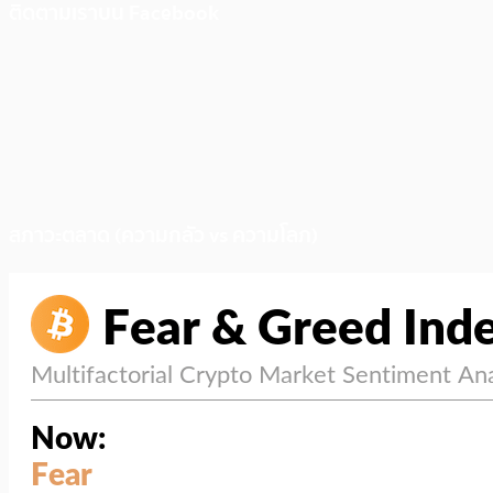
ติดตามเราบน Facebook
สภาวะตลาด (ความกลัว vs ความโลภ)