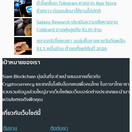
ทั่วโลกช็อก Telegram หายจาก App Store
ชั่วคราว ก่อนกลับมาใช้งานได้ปกติ
Galaxy Research ประเมินความเสียหายจาก
Coldcard อาจพุ่งสูงถึง $130 ล้าน
ตลาดคริปโตซบเซา วอลุ่มซื้อขายรายวันดิ่งเหลือ
$1.5 หมื่นล้าน ต่ำสุดตั้งแต่ต้นปี 2026
เป้าหมายของเรา
Siam Blockchain มุ่งมั่นที่จะช่วยนำเสนอสารเกี่ยวกับ
Cryptocurrency และเทคโนโลยีบล็อกเชนเพื่อคนไทย ในภาษาไทย เรา
รวบรวมข้อมูลส่วนใหญ่จากเว็บไซต์และเว็บบอร์ดต่างประเทศและนำมา
แปลส่งตรงถึงฟีดคุณ
เกี่ยวกับเว็บไซต์นี้
ทีมงาน
ติดต่อเรา