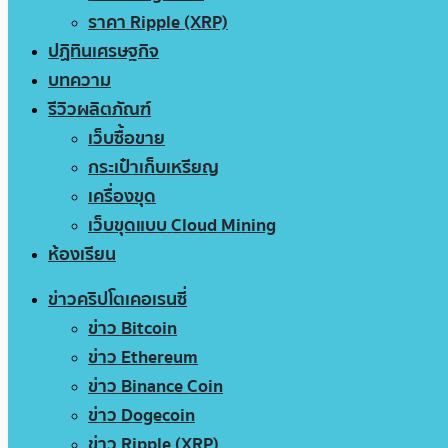
ราคา Ripple (XRP)
ปฏิทินเศรษฐกิจ
บทความ
รีวิวผลิตภัณฑ์
เว็บซื้อขาย
กระเป๋าเก็บเหรียญ
เครื่องขุด
เว็บขุดแบบ Cloud Mining
ห้องเรียน
ข่าวคริปโตเคอเรนซี่
ข่าว Bitcoin
ข่าว Ethereum
ข่าว Binance Coin
ข่าว Dogecoin
ข่าว Ripple (XRP)