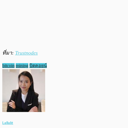
ที่มา:
Trustnodes
bitcoin
mining
บิตคอยน์
Lallalit