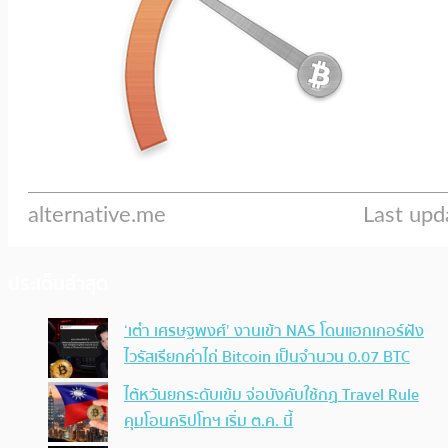
ประเด็นล่าสุด
‘เต๋า เศรษฐพงศ์’ งานเข้า NAS โดนแฮกเกอร์ฝัง
ไวรัสเรียกค่าไถ่ Bitcoin เป็นจำนวน 0.07 BTC
ไต้หวันยกระดับเข้ม จ่อบังคับใช้กฏ Travel Rule
คุมโอนคริปโทฯ เริ่ม ต.ค. นี้