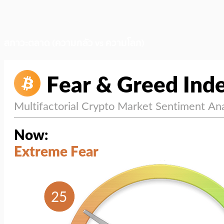
สภาวะตลาด (ความกลัว vs ความโลภ)