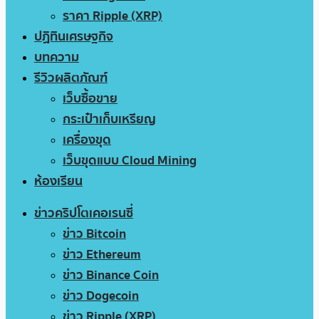
ราคา Ripple (XRP)
ปฏิทินเศรษฐกิจ
บทความ
รีวิวผลิตภัณฑ์
เว็บซื้อขาย
กระเป๋าเก็บเหรียญ
เครื่องขุด
เว็บขุดแบบ Cloud Mining
ห้องเรียน
ข่าวคริปโตเคอเรนซี่
ข่าว Bitcoin
ข่าว Ethereum
ข่าว Binance Coin
ข่าว Dogecoin
ข่าว Ripple (XRP)