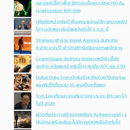
ตลาดคริปโทฯ ฟื้น! Bitcoin ยื้อแถว $64,700 ลุ้น
ทะลุผ่านกรอบ $65,000
ปูตินตัดหน้าทรัมป์ เซ็นลงนามอนุมัติกฎหมายคริป
โทฯ ฉบับแรก เริ่มมีผลบังคับใช้ 1 ก.ย. นี้
Strategy เข้าร่วม Invest America สมทบทุน
8,200 บาท/ปี เข้าบัญชีทรัมป์แจกบุตรพนักงาน
CryptoQuant ส่งสัญญาณตลาดหมีเข้าสู่โค้ง
สุดท้าย หลังพบเจ้าคริปโทฯ ซุ่มเก็บ BTC และ ETH
Dubai Duty Free เปิดรับชำระเงินด้วย Shiba Inu
และคริปโตอื่นรวม 30 สกุลเป็นครั้งแรก
Tom Lee เตือนควอนตัมอาจเจาะระบบ Bitcoin ได้
ในปี 2028
ผู้ก่อตั้งประกาศปิดฉากเหรียญ AI Agent มูลค่า 2
พันล้าน พร้อมลั่นจะไม่มีการช่วยเหลืออีกต่อไป