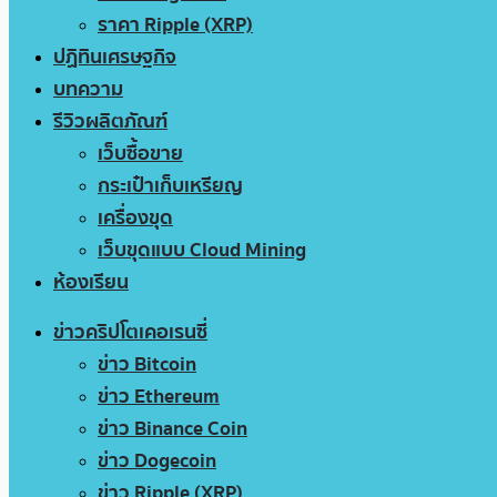
ราคา Ripple (XRP)
ปฏิทินเศรษฐกิจ
บทความ
รีวิวผลิตภัณฑ์
เว็บซื้อขาย
กระเป๋าเก็บเหรียญ
เครื่องขุด
เว็บขุดแบบ Cloud Mining
ห้องเรียน
ข่าวคริปโตเคอเรนซี่
ข่าว Bitcoin
ข่าว Ethereum
ข่าว Binance Coin
ข่าว Dogecoin
ข่าว Ripple (XRP)