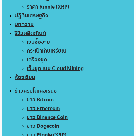
ราคา Ripple (XRP)
ปฏิทินเศรษฐกิจ
บทความ
รีวิวผลิตภัณฑ์
เว็บซื้อขาย
กระเป๋าเก็บเหรียญ
เครื่องขุด
เว็บขุดแบบ Cloud Mining
ห้องเรียน
ข่าวคริปโตเคอเรนซี่
ข่าว Bitcoin
ข่าว Ethereum
ข่าว Binance Coin
ข่าว Dogecoin
ข่าว Ripple (XRP)