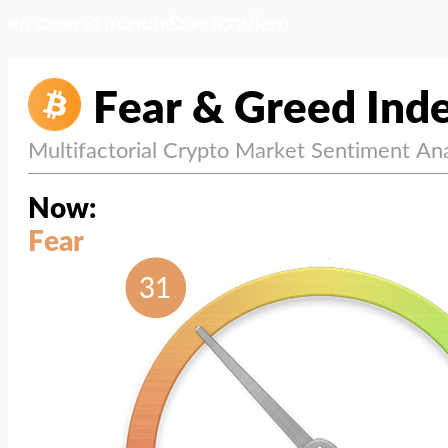
สภาวะตลาด (ความกลัว vs ความโลภ)