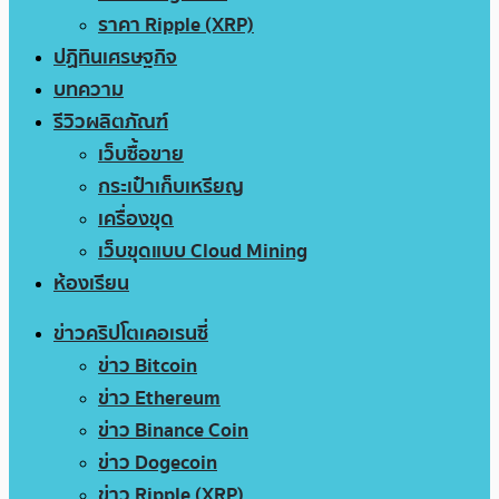
ราคา Ripple (XRP)
ปฏิทินเศรษฐกิจ
บทความ
รีวิวผลิตภัณฑ์
เว็บซื้อขาย
กระเป๋าเก็บเหรียญ
เครื่องขุด
เว็บขุดแบบ Cloud Mining
ห้องเรียน
ข่าวคริปโตเคอเรนซี่
ข่าว Bitcoin
ข่าว Ethereum
ข่าว Binance Coin
ข่าว Dogecoin
ข่าว Ripple (XRP)