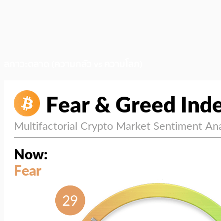
สภาวะตลาด (ความกลัว vs ความโลภ)