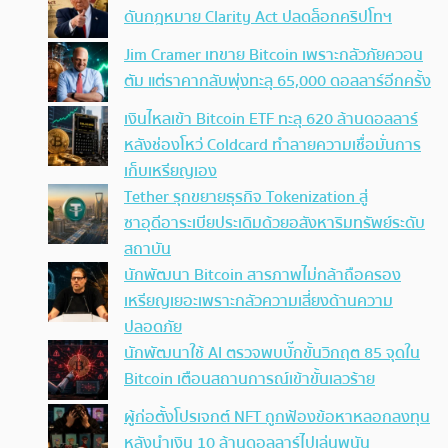
ดันกฎหมาย Clarity Act ปลดล็อกคริปโทฯ
Jim Cramer เทขาย Bitcoin เพราะกลัวภัยควอน
ตัม แต่ราคากลับพุ่งทะลุ 65,000 ดอลลาร์อีกครั้ง
เงินไหลเข้า Bitcoin ETF ทะลุ 620 ล้านดอลลาร์
หลังช่องโหว่ Coldcard ทำลายความเชื่อมั่นการ
เก็บเหรียญเอง
Tether รุกขยายธุรกิจ Tokenization สู่
ซาอุดีอาระเบียประเดิมด้วยอสังหาริมทรัพย์ระดับ
สถาบัน
นักพัฒนา Bitcoin สารภาพไม่กล้าถือครอง
เหรียญเยอะเพราะกลัวความเสี่ยงด้านความ
ปลอดภัย
นักพัฒนาใช้ AI ตรวจพบบั๊กขั้นวิกฤต 85 จุดใน
Bitcoin เตือนสถานการณ์เข้าขั้นเลวร้าย
ผู้ก่อตั้งโปรเจกต์ NFT ถูกฟ้องข้อหาหลอกลงทุน
หลังนำเงิน 10 ล้านดอลลาร์ไปเล่นพนัน