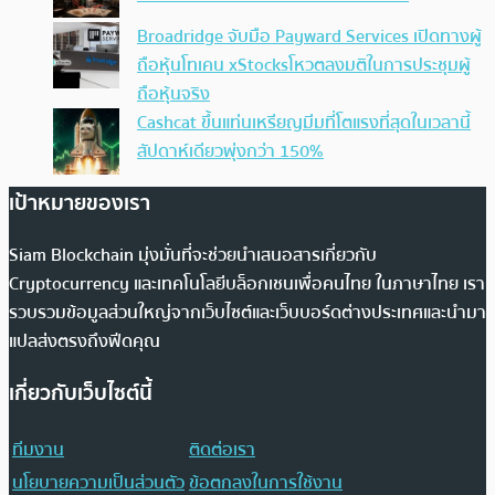
Broadridge จับมือ Payward Services เปิดทางผู้
ถือหุ้นโทเคน xStocksโหวตลงมติในการประชุมผู้
ถือหุ้นจริง
Cashcat ขึ้นแท่นเหรียญมีมที่โตแรงที่สุดในเวลานี้
สัปดาห์เดียวพุ่งกว่า 150%
เป้าหมายของเรา
Siam Blockchain มุ่งมั่นที่จะช่วยนำเสนอสารเกี่ยวกับ
Cryptocurrency และเทคโนโลยีบล็อกเชนเพื่อคนไทย ในภาษาไทย เรา
รวบรวมข้อมูลส่วนใหญ่จากเว็บไซต์และเว็บบอร์ดต่างประเทศและนำมา
แปลส่งตรงถึงฟีดคุณ
เกี่ยวกับเว็บไซต์นี้
ทีมงาน
ติดต่อเรา
นโยบายความเป็นส่วนตัว
ข้อตกลงในการใช้งาน