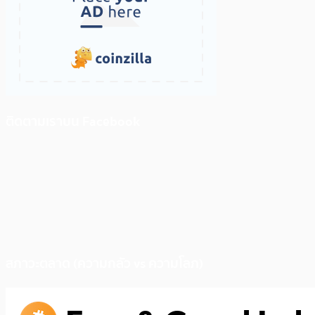
ติดตามเราบน Facebook
สภาวะตลาด (ความกลัว vs ความโลภ)