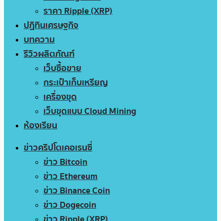
ราคา Ripple (XRP)
ปฏิทินเศรษฐกิจ
บทความ
รีวิวผลิตภัณฑ์
เว็บซื้อขาย
กระเป๋าเก็บเหรียญ
เครื่องขุด
เว็บขุดแบบ Cloud Mining
ห้องเรียน
ข่าวคริปโตเคอเรนซี่
ข่าว Bitcoin
ข่าว Ethereum
ข่าว Binance Coin
ข่าว Dogecoin
ข่าว Ripple (XRP)