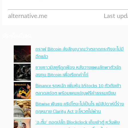
ประเด็นล่าสุด
กราฟ Bitcoin ส่งสัญญาณว่าตลาดกระทิงจะไม่มี
อีกแล้ว
ชายชาวมิสซูรีถูกฟ้อง หลังวางแผนลักพาตัวนัก
ลงทุน Bitcoin เพื่อเรียกค่าไถ่
Binance รุกหนัก เพิ่มหุ้น bStocks 10 ตัวดังเข้า
ตลาดสปอต พร้อมแคมเปญฟรีค่าธรรมเนียม
Bitwise ฟันธง คริปโตจะไม่เป็นไร แม้สัปดาห์นี้ร่าง
กฎหมาย Clarity Act จะโหวตไม่ผ่าน
‘อ.ตั๊ม’ ถอดปลั้ก Blockclock เก็บเข้าตู้ หวั่นพิษ