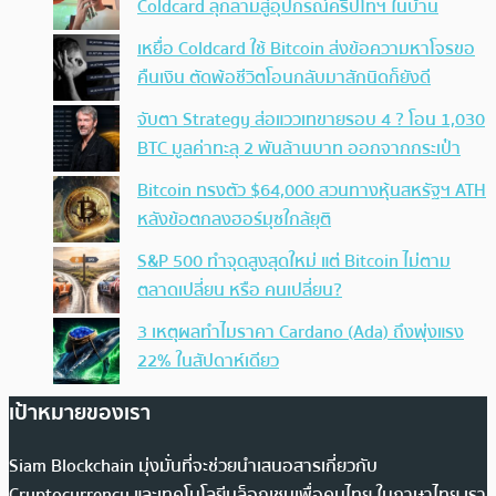
Coldcard ลุกลามสู่อุปกรณ์คริปโทฯ ในบ้าน
เหยื่อ Coldcard ใช้ Bitcoin ส่งข้อความหาโจรขอ
คืนเงิน ตัดพ้อชีวิตโอนกลับมาสักนิดก็ยังดี
จับตา Strategy ส่อแววเทขายรอบ 4 ? โอน 1,030
BTC มูลค่าทะลุ 2 พันล้านบาท ออกจากกระเป๋า
Bitcoin ทรงตัว $64,000 สวนทางหุ้นสหรัฐฯ ATH
หลังข้อตกลงฮอร์มุซใกล้ยุติ
S&P 500 ทำจุดสูงสุดใหม่ แต่ Bitcoin ไม่ตาม
ตลาดเปลี่ยน หรือ คนเปลี่ยน?
3 เหตุผลทำไมราคา Cardano (Ada) ถึงพุ่งแรง
22% ในสัปดาห์เดียว
เป้าหมายของเรา
Siam Blockchain มุ่งมั่นที่จะช่วยนำเสนอสารเกี่ยวกับ
Cryptocurrency และเทคโนโลยีบล็อกเชนเพื่อคนไทย ในภาษาไทย เรา