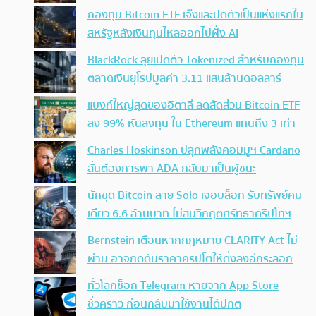
กองทุน Bitcoin ETF เจ๊งและปิดตัวเป็นแห่งแรกใน
สหรัฐหลังเงินทุนไหลออกไปฝั่ง AI
BlackRock ลุยเปิดตัว Tokenized สำหรับกองทุน
ตลาดเงินยุโรปมูลค่า 3.11 แสนล้านดอลลาร์
แบงก์ใหญ่สุดของอิตาลี ลดสัดส่วน Bitcoin ETF
ลง 99% หันลงทุน ใน Ethereum แทนถึง 3 เท่า
Charles Hoskinson ปลุกพลังคอมมูฯ Cardano
ลั่นต้องการพา ADA กลับมาเป็นผู้ชนะ
นักขุด Bitcoin สาย Solo เจอบล็อก รับทรัพย์คน
เดียว 6.6 ล้านบาท ไม่สนวิกฤตศรัทธาคริปโทฯ
Bernstein เตือนหากกฎหมาย CLARITY Act ไม่
ผ่าน อาจกดดันราคาคริปโตให้ดิ่งลงอีกระลอก
ทั่วโลกช็อก Telegram หายจาก App Store
ชั่วคราว ก่อนกลับมาใช้งานได้ปกติ