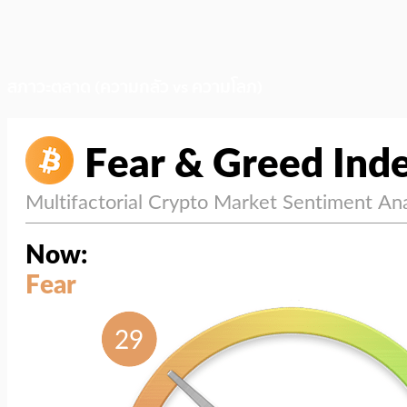
สภาวะตลาด (ความกลัว vs ความโลภ)