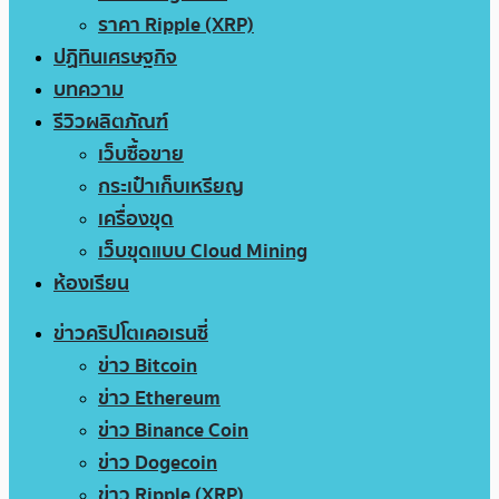
ราคา Ripple (XRP)
ปฏิทินเศรษฐกิจ
บทความ
รีวิวผลิตภัณฑ์
เว็บซื้อขาย
กระเป๋าเก็บเหรียญ
เครื่องขุด
เว็บขุดแบบ Cloud Mining
ห้องเรียน
ข่าวคริปโตเคอเรนซี่
ข่าว Bitcoin
ข่าว Ethereum
ข่าว Binance Coin
ข่าว Dogecoin
ข่าว Ripple (XRP)