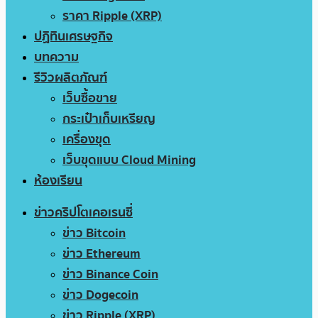
ราคา Ripple (XRP)
ปฏิทินเศรษฐกิจ
บทความ
รีวิวผลิตภัณฑ์
เว็บซื้อขาย
กระเป๋าเก็บเหรียญ
เครื่องขุด
เว็บขุดแบบ Cloud Mining
ห้องเรียน
ข่าวคริปโตเคอเรนซี่
ข่าว Bitcoin
ข่าว Ethereum
ข่าว Binance Coin
ข่าว Dogecoin
ข่าว Ripple (XRP)