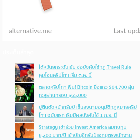
ประเด็นล่าสุด
ไต้หวันยกระดับเข้ม จ่อบังคับใช้กฏ Travel Rule
คุมโอนคริปโทฯ เริ่ม ต.ค. นี้
ตลาดคริปโทฯ ฟื้น! Bitcoin ยื้อแถว $64,700 ลุ้น
ทะลุผ่านกรอบ $65,000
ปูตินตัดหน้าทรัมป์ เซ็นลงนามอนุมัติกฎหมายคริป
โทฯ ฉบับแรก เริ่มมีผลบังคับใช้ 1 ก.ย. นี้
Strategy เข้าร่วม Invest America สมทบทุน
8,200 บาท/ปี เข้าบัญชีทรัมป์แจกบุตรพนักงาน