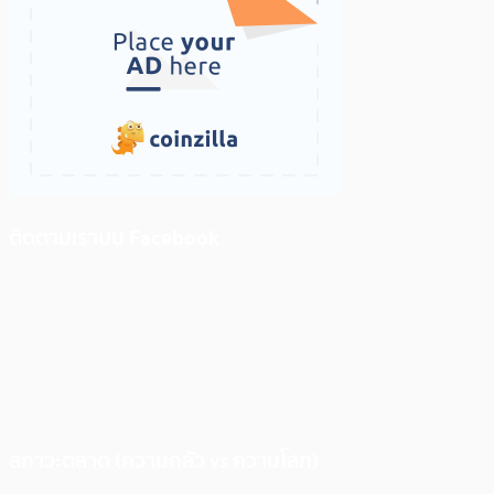
ติดตามเราบน Facebook
สภาวะตลาด (ความกลัว vs ความโลภ)