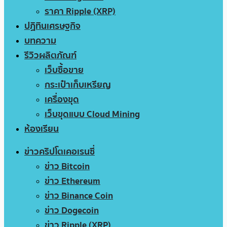
ราคา Ripple (XRP)
ปฏิทินเศรษฐกิจ
บทความ
รีวิวผลิตภัณฑ์
เว็บซื้อขาย
กระเป๋าเก็บเหรียญ
เครื่องขุด
เว็บขุดแบบ Cloud Mining
ห้องเรียน
ข่าวคริปโตเคอเรนซี่
ข่าว Bitcoin
ข่าว Ethereum
ข่าว Binance Coin
ข่าว Dogecoin
ข่าว Ripple (XRP)