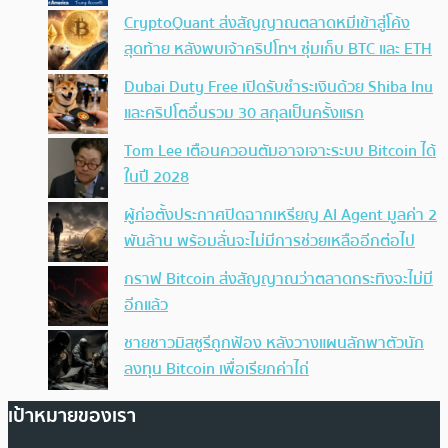
CryptoQuant ส่งสัญญาณตลาดหมีเข้าสู่โค้ง
สุดท้าย หลังพบเจ้าคริปโทฯ ซุ่มเก็บ BTC และ ETH
Dubai Duty Free เปิดรับชำระเงินด้วย Shiba Inu
และคริปโตอื่นรวม 30 สกุลเป็นครั้งแรก
Tom Lee เตือนควอนตัมอาจเจาะระบบ Bitcoin ได้
ในปี 2028
ผู้ก่อตั้งประกาศปิดฉากเหรียญ AI Agent มูลค่า 2
พันล้าน พร้อมลั่นจะไม่มีการช่วยเหลืออีกต่อไป
กราฟ Bitcoin ส่งสัญญาณว่าตลาดกระทิงจะไม่มี
อีกแล้ว
ชายชาวมิสซูรีถูกฟ้อง หลังวางแผนลักพาตัวนัก
ลงทุน Bitcoin เพื่อเรียกค่าไถ่
เป้าหมายของเรา