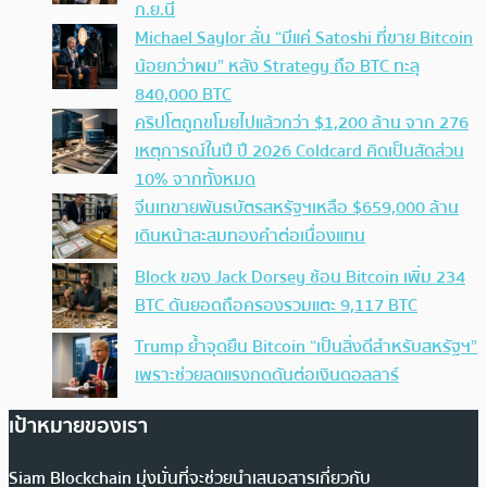
ก.ย.นี้
Michael Saylor ลั่น “มีแค่ Satoshi ที่ขาย Bitcoin
น้อยกว่าผม” หลัง Strategy ถือ BTC ทะลุ
840,000 BTC
คริปโตถูกขโมยไปแล้วกว่า $1,200 ล้าน จาก 276
เหตุการณ์ในปี ปี 2026 Coldcard คิดเป็นสัดส่วน
10% จากทั้งหมด
จีนเทขายพันธบัตรสหรัฐฯเหลือ $659,000 ล้าน
เดินหน้าสะสมทองคำต่อเนื่องแทน
Block ของ Jack Dorsey ช้อน Bitcoin เพิ่ม 234
BTC ดันยอดถือครองรวมแตะ 9,117 BTC
Trump ย้ำจุดยืน Bitcoin “เป็นสิ่งดีสำหรับสหรัฐฯ”
เพราะช่วยลดแรงกดดันต่อเงินดอลลาร์
เป้าหมายของเรา
Siam Blockchain มุ่งมั่นที่จะช่วยนำเสนอสารเกี่ยวกับ