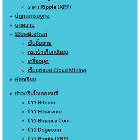
ราคา Ripple (XRP)
ปฏิทินเศรษฐกิจ
บทความ
รีวิวผลิตภัณฑ์
เว็บซื้อขาย
กระเป๋าเก็บเหรียญ
เครื่องขุด
เว็บขุดแบบ Cloud Mining
ห้องเรียน
ข่าวคริปโตเคอเรนซี่
ข่าว Bitcoin
ข่าว Ethereum
ข่าว Binance Coin
ข่าว Dogecoin
ข่าว Ripple (XRP)