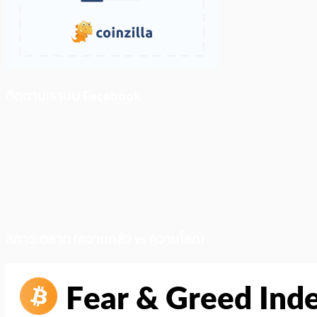
ติดตามเราบน Facebook
สภาวะตลาด (ความกลัว vs ความโลภ)