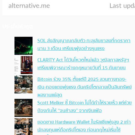
ประเด็นล่าสุด
SOL ส่งสัญญาณกลับตัว ทะลุเส้นขาลงที่กดราคา
นาน 3 เดือน เตรียมพุ่งอย่างรุนแรง
CLARITY Act ได้วันโหวตใหม่แล้ว วุฒิสภาสหรัฐฯ
เตรียมพิจารณาร่างกฎหมายวันที่ 15 กันยายน
Bitcoin ร่วง 35% ตั้งแต่ปี 2025 สวนทางทอง-
เงิน-ทองแดงพุ่งแรง ดันคริปโตกลายเป็นสินทรัพย์
ผลงานแย่สุด
Scott Melker ชี้ Bitcoin ไม่ได้ทำให้รวยเร็ว แต่ช่วย
ป้องกันให้ “จนช้าลง” จากเงินเฟ้อ
ยอดขาย Hardware Wallet ในรัสเซียพุ่งสูง 2 เท่า
นักลงทุนแห่ถือคริปโตเอง ก่อนกฎใหม่เริ่มใช้