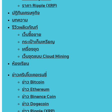
ราคา Ripple (XRP)
ปฏิทินเศรษฐกิจ
บทความ
รีวิวผลิตภัณฑ์
เว็บซื้อขาย
กระเป๋าเก็บเหรียญ
เครื่องขุด
เว็บขุดแบบ Cloud Mining
ห้องเรียน
ข่าวคริปโตเคอเรนซี่
ข่าว Bitcoin
ข่าว Ethereum
ข่าว Binance Coin
ข่าว Dogecoin
ข่าว Ripple (XRP)