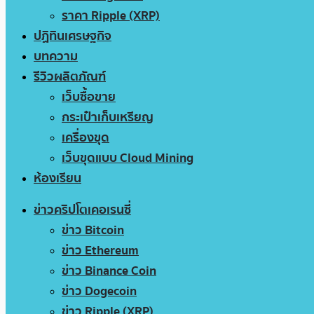
ราคา Ripple (XRP)
ปฏิทินเศรษฐกิจ
บทความ
รีวิวผลิตภัณฑ์
เว็บซื้อขาย
กระเป๋าเก็บเหรียญ
เครื่องขุด
เว็บขุดแบบ Cloud Mining
ห้องเรียน
ข่าวคริปโตเคอเรนซี่
ข่าว Bitcoin
ข่าว Ethereum
ข่าว Binance Coin
ข่าว Dogecoin
ข่าว Ripple (XRP)