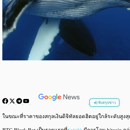
ฟังสรุปข่าว
พร้อมเล่น
ในขณะที่ราคาของสกุลเงินดิจิทัลยอดฮิตอยู่ใกล้ระดับสูงสุ