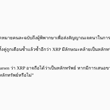
ส่งจดหมายคนละฉบับถึงผู้พิพากษาเพื่อส่งสัญญาณเจตนาในการ
ั้งคู่ถูกเตือนซ้ำแล้วซ้ำอีกว่า XRP มีลักษณะคล้ายเป็นหลัก
arsen ว่า XRP อาจถือได้ว่าเป็นหลักทรัพย์ หากมีการเส
หลักทรัพย์หรือไม่”