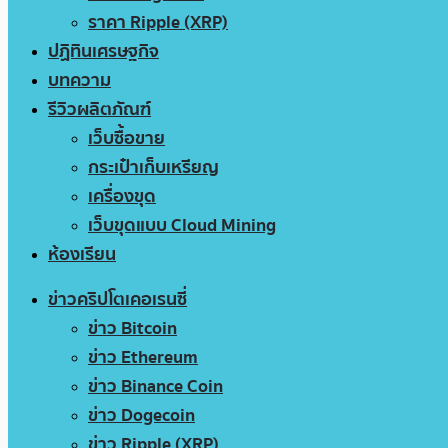
ราคา Ripple (XRP)
ปฏิทินเศรษฐกิจ
บทความ
รีวิวผลิตภัณฑ์
เว็บซื้อขาย
กระเป๋าเก็บเหรียญ
เครื่องขุด
เว็บขุดแบบ Cloud Mining
ห้องเรียน
ข่าวคริปโตเคอเรนซี่
ข่าว Bitcoin
ข่าว Ethereum
ข่าว Binance Coin
ข่าว Dogecoin
ข่าว Ripple (XRP)