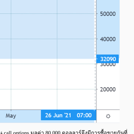
call options มูลค่า 80,000 ดอลลาร์จึงมีการซื้อขายกันที่