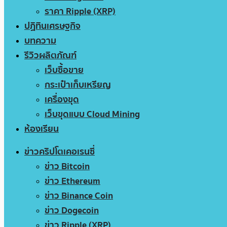
ราคา Ripple (XRP)
ปฏิทินเศรษฐกิจ
บทความ
รีวิวผลิตภัณฑ์
เว็บซื้อขาย
กระเป๋าเก็บเหรียญ
เครื่องขุด
เว็บขุดแบบ Cloud Mining
ห้องเรียน
ข่าวคริปโตเคอเรนซี่
ข่าว Bitcoin
ข่าว Ethereum
ข่าว Binance Coin
ข่าว Dogecoin
ข่าว Ripple (XRP)