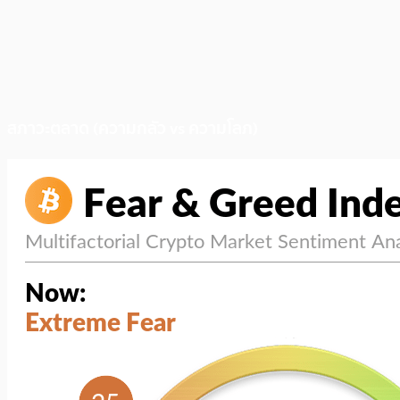
สภาวะตลาด (ความกลัว vs ความโลภ)