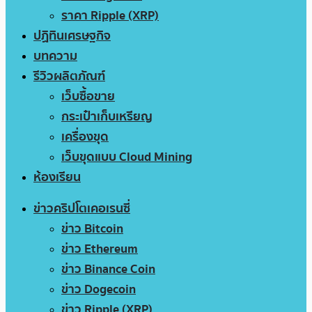
ราคา Ripple (XRP)
ปฏิทินเศรษฐกิจ
บทความ
รีวิวผลิตภัณฑ์
เว็บซื้อขาย
กระเป๋าเก็บเหรียญ
เครื่องขุด
เว็บขุดแบบ Cloud Mining
ห้องเรียน
ข่าวคริปโตเคอเรนซี่
ข่าว Bitcoin
ข่าว Ethereum
ข่าว Binance Coin
ข่าว Dogecoin
ข่าว Ripple (XRP)