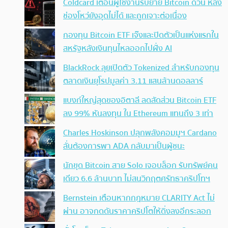
Coldcard เตือนผู้ใช้งานรีบย้าย Bitcoin ด่วน หลัง
ช่องโหว่ยังอุดไม่ได้ และถูกเจาะต่อเนื่อง
กองทุน Bitcoin ETF เจ๊งและปิดตัวเป็นแห่งแรกใน
สหรัฐหลังเงินทุนไหลออกไปฝั่ง AI
BlackRock ลุยเปิดตัว Tokenized สำหรับกองทุน
ตลาดเงินยุโรปมูลค่า 3.11 แสนล้านดอลลาร์
แบงก์ใหญ่สุดของอิตาลี ลดสัดส่วน Bitcoin ETF
ลง 99% หันลงทุน ใน Ethereum แทนถึง 3 เท่า
Charles Hoskinson ปลุกพลังคอมมูฯ Cardano
ลั่นต้องการพา ADA กลับมาเป็นผู้ชนะ
นักขุด Bitcoin สาย Solo เจอบล็อก รับทรัพย์คน
เดียว 6.6 ล้านบาท ไม่สนวิกฤตศรัทธาคริปโทฯ
Bernstein เตือนหากกฎหมาย CLARITY Act ไม่
ผ่าน อาจกดดันราคาคริปโตให้ดิ่งลงอีกระลอก