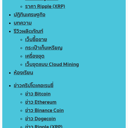
ราคา Ripple (XRP)
ปฏิทินเศรษฐกิจ
บทความ
รีวิวผลิตภัณฑ์
เว็บซื้อขาย
กระเป๋าเก็บเหรียญ
เครื่องขุด
เว็บขุดแบบ Cloud Mining
ห้องเรียน
ข่าวคริปโตเคอเรนซี่
ข่าว Bitcoin
ข่าว Ethereum
ข่าว Binance Coin
ข่าว Dogecoin
ข่าว Ripple (XRP)