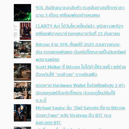
SOL ส่งสัญญาณกลับตัว ทะลุเส้นขาลงที่กดราคา
นาน 3 เดือน เตรียมพุ่งอย่างรุนแรง
CLARITY Act ได้วันโหวตใหม่แล้ว วุฒิสภาสหรัฐฯ
เตรียมพิจารณาร่างกฎหมายวันที่ 15 กันยายน
Bitcoin ร่วง 35% ตั้งแต่ปี 2025 สวนทางทอง-
เงิน-ทองแดงพุ่งแรง ดันคริปโตกลายเป็นสินทรัพย์
ผลงานแย่สุด
Scott Melker ชี้ Bitcoin ไม่ได้ทำให้รวยเร็ว แต่ช่วย
ป้องกันให้ “จนช้าลง” จากเงินเฟ้อ
ยอดขาย Hardware Wallet ในรัสเซียพุ่งสูง 2 เท่า
นักลงทุนแห่ถือคริปโตเอง ก่อนกฎใหม่เริ่มใช้
ก.ย.นี้
Michael Saylor ลั่น “มีแค่ Satoshi ที่ขาย Bitcoin
น้อยกว่าผม” หลัง Strategy ถือ BTC ทะลุ
840,000 BTC