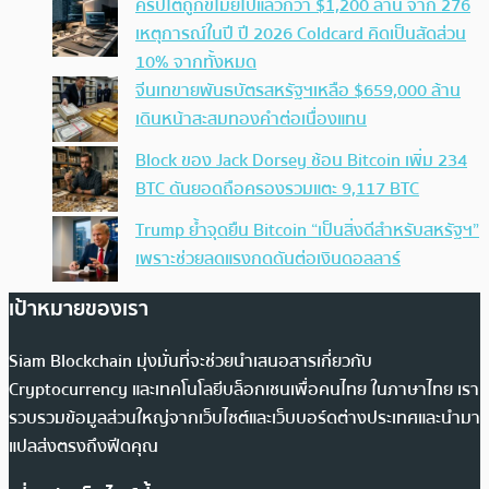
คริปโตถูกขโมยไปแล้วกว่า $1,200 ล้าน จาก 276
เหตุการณ์ในปี ปี 2026 Coldcard คิดเป็นสัดส่วน
10% จากทั้งหมด
จีนเทขายพันธบัตรสหรัฐฯเหลือ $659,000 ล้าน
เดินหน้าสะสมทองคำต่อเนื่องแทน
Block ของ Jack Dorsey ช้อน Bitcoin เพิ่ม 234
BTC ดันยอดถือครองรวมแตะ 9,117 BTC
Trump ย้ำจุดยืน Bitcoin “เป็นสิ่งดีสำหรับสหรัฐฯ”
เพราะช่วยลดแรงกดดันต่อเงินดอลลาร์
เป้าหมายของเรา
Siam Blockchain มุ่งมั่นที่จะช่วยนำเสนอสารเกี่ยวกับ
Cryptocurrency และเทคโนโลยีบล็อกเชนเพื่อคนไทย ในภาษาไทย เรา
รวบรวมข้อมูลส่วนใหญ่จากเว็บไซต์และเว็บบอร์ดต่างประเทศและนำมา
แปลส่งตรงถึงฟีดคุณ