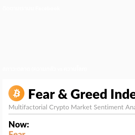
ติดตามเราบน Facebook
สภาวะตลาด (ความกลัว vs ความโลภ)