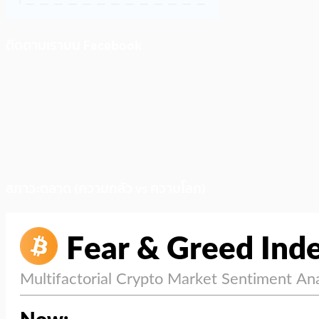
ติดตามเราบน Facebook
สภาวะตลาด (ความกลัว vs ความโลภ)