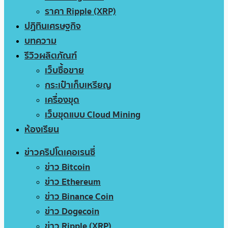
ราคา Ripple (XRP)
ปฏิทินเศรษฐกิจ
บทความ
รีวิวผลิตภัณฑ์
เว็บซื้อขาย
กระเป๋าเก็บเหรียญ
เครื่องขุด
เว็บขุดแบบ Cloud Mining
ห้องเรียน
ข่าวคริปโตเคอเรนซี่
ข่าว Bitcoin
ข่าว Ethereum
ข่าว Binance Coin
ข่าว Dogecoin
ข่าว Ripple (XRP)