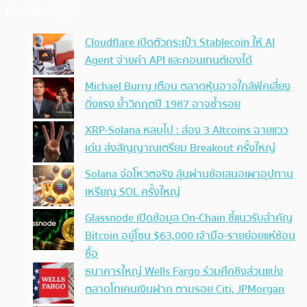
ประเด็นล่าสุด
Cloudflare เปิดตัวกระเป๋า Stablecoin ให้ AI
Agent จ่ายค่า API และคอนเทนต์เองได้
Michael Burry เตือน ตลาดหุ้นอาจใกล้พีคเสี่ยง
ดิ่งแรง ย้ำวิกฤตปี 1987 อาจซ้ำรอย
XRP-Solana หลบไป : ส่อง 3 Altcoins ฉายแวว
เด่น ส่งสัญญาณเตรียม Breakout ครั้งใหญ่
Solana จ่อโหวตจริง ลุ้นผ่านข้อเสนอเผาอุปทาน
เหรียญ SOL ครั้งใหญ่
Glassnode เปิดข้อมูล On-Chain ชี้แนวรับสำคัญ
Bitcoin อยู่โซน $63,000 เจ้ามือ-รายย่อยแห่ช้อน
ซื้อ
ธนาคารใหญ่ Wells Fargo ร่วมศึกชิงส่วนแบ่ง
ตลาดโทเคนเงินฝาก ตามรอย Citi, JPMorgan