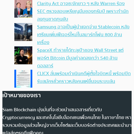
Clarity Act อาจชะงักยาว ๆ หลัง Warren ร้อง
SEC ตรวจสอบเหรียญมีมของทรัมป์ เพราะทำนัก
ลงทุนขาดทุนยับ
Samsung อาจเป็นผู้นำแจกจ่าย Stablecoin หลัง
เตรียมเพิ่มฟีเจอร์ใหม่ในสมาร์ทโฟน 800 ล้าน
เครื่อง
SpaceX ทำรายได้ทะลุเป้าของ Wall Street แต่
พอร์ต Bitcoin มีมูลค่าลดลงกว่า 540 ล้าน
ดอลลาร์
CLICX ลั่นพร้อมดำเนินคดีผู้ตั้งใจบิดหนี้ พร้อมปิด
รับสมัครชั่วคราวหลังคนแห่ยื่นจนระบบล้น
เป้าหมายของเรา
Siam Blockchain มุ่งมั่นที่จะช่วยนำเสนอสารเกี่ยวกับ
Cryptocurrency และเทคโนโลยีบล็อกเชนเพื่อคนไทย ในภาษาไทย เรา
รวบรวมข้อมูลส่วนใหญ่จากเว็บไซต์และเว็บบอร์ดต่างประเทศและนำมา
แปลส่งตรงถึงฟีดคุณ