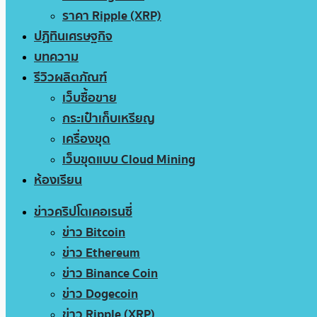
ราคา Ripple (XRP)
ปฏิทินเศรษฐกิจ
บทความ
รีวิวผลิตภัณฑ์
เว็บซื้อขาย
กระเป๋าเก็บเหรียญ
เครื่องขุด
เว็บขุดแบบ Cloud Mining
ห้องเรียน
ข่าวคริปโตเคอเรนซี่
ข่าว Bitcoin
ข่าว Ethereum
ข่าว Binance Coin
ข่าว Dogecoin
ข่าว Ripple (XRP)