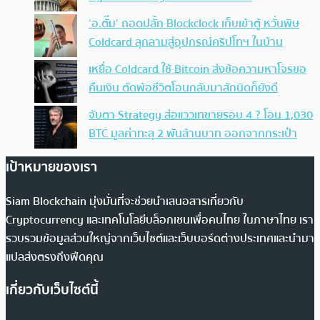
‘อ.ตั๊ม’ ถอดปลั้ก Blockclock เก็บเข้าตู้ หวั่นพิษ
Coldcard ลุกลามสู่อุปกรณ์คริปโทฯ ในบ้าน
เหยื่อ Coldcard ใช้ Bitcoin ส่งข้อความหาโจรขอ
คืนเงิน ตัดพ้อชีวิตโอนกลับมาสักนิดก็ยังดี
จับตา Strategy ส่อแววเทขายรอบ 4 ? โอน 1,030
BTC มูลค่าทะลุ 2 พันล้านบาท ออกจากกระเป๋า
เป้าหมายของเรา
Siam Blockchain มุ่งมั่นที่จะช่วยนำเสนอสารเกี่ยวกับ
Cryptocurrency และเทคโนโลยีบล็อกเชนเพื่อคนไทย ในภาษาไทย เรา
รวบรวมข้อมูลส่วนใหญ่จากเว็บไซต์และเว็บบอร์ดต่างประเทศและนำมา
แปลส่งตรงถึงฟีดคุณ
เกี่ยวกับเว็บไซต์นี้