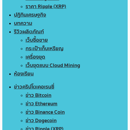
ราคา Ripple (XRP)
ปฏิทินเศรษฐกิจ
บทความ
รีวิวผลิตภัณฑ์
เว็บซื้อขาย
กระเป๋าเก็บเหรียญ
เครื่องขุด
เว็บขุดแบบ Cloud Mining
ห้องเรียน
ข่าวคริปโตเคอเรนซี่
ข่าว Bitcoin
ข่าว Ethereum
ข่าว Binance Coin
ข่าว Dogecoin
ข่าว Ripple (XRP)