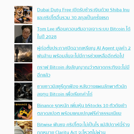
Dubai Duty Free เปิดรับชำระเงินด้วย Shiba Inu
และคริปโตอื่นรวม 30 สกุลเป็นครั้งแรก
Tom Lee เตือนควอนตัมอาจเจาะระบบ Bitcoin ได้
ในปี 2028
ผู้ก่อตั้งประกาศปิดฉากเหรียญ AI Agent มูลค่า 2
พันล้าน พร้อมลั่นจะไม่มีการช่วยเหลืออีกต่อไป
กราฟ Bitcoin ส่งสัญญาณว่าตลาดกระทิงจะไม่มี
อีกแล้ว
ชายชาวมิสซูรีถูกฟ้อง หลังวางแผนลักพาตัวนัก
ลงทุน Bitcoin เพื่อเรียกค่าไถ่
Binance รุกหนัก เพิ่มหุ้น bStocks 10 ตัวดังเข้า
ตลาดสปอต พร้อมแคมเปญฟรีค่าธรรมเนียม
Bitwise ฟันธง คริปโตจะไม่เป็นไร แม้สัปดาห์นี้ร่าง
กฎหมาย Clarity Act จะโหวตไม่ผ่าน