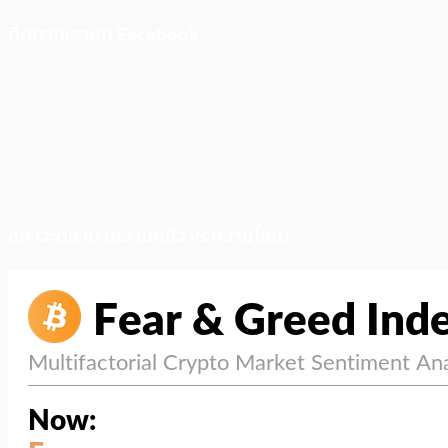
ติดตามเราบน Facebook
สภาวะตลาด (ความกลัว vs ความโลภ)