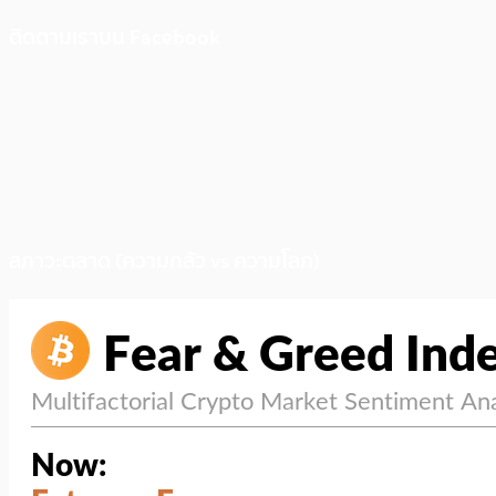
ติดตามเราบน Facebook
สภาวะตลาด (ความกลัว vs ความโลภ)