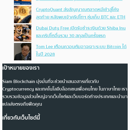
CryptoQuant ส่งสัญญาณตลาดหมีเข้าสู่โค้ง
สุดท้าย หลังพบเจ้าคริปโทฯ ซุ่มเก็บ BTC และ ETH
Dubai Duty Free เปิดรับชำระเงินด้วย Shiba Inu
และคริปโตอื่นรวม 30 สกุลเป็นครั้งแรก
Tom Lee เตือนควอนตัมอาจเจาะระบบ Bitcoin ได้
ในปี 2028
เป้าหมายของเรา
Siam Blockchain มุ่งมั่นที่จะช่วยนำเสนอสารเกี่ยวกับ
Cryptocurrency และเทคโนโลยีบล็อกเชนเพื่อคนไทย ในภาษาไทย เรา
รวบรวมข้อมูลส่วนใหญ่จากเว็บไซต์และเว็บบอร์ดต่างประเทศและนำมา
แปลส่งตรงถึงฟีดคุณ
เกี่ยวกับเว็บไซต์นี้