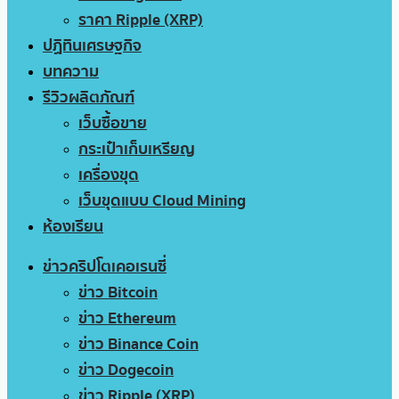
ราคา Ripple (XRP)
ปฏิทินเศรษฐกิจ
บทความ
รีวิวผลิตภัณฑ์
เว็บซื้อขาย
กระเป๋าเก็บเหรียญ
เครื่องขุด
เว็บขุดแบบ Cloud Mining
ห้องเรียน
ข่าวคริปโตเคอเรนซี่
ข่าว Bitcoin
ข่าว Ethereum
ข่าว Binance Coin
ข่าว Dogecoin
ข่าว Ripple (XRP)