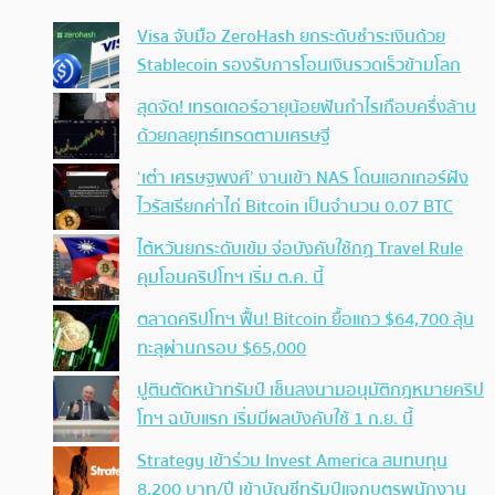
Visa จับมือ ZeroHash ยกระดับชำระเงินด้วย
Stablecoin รองรับการโอนเงินรวดเร็วข้ามโลก
สุดจัด! เทรดเดอร์อายุน้อยฟันกำไรเกือบครึ่งล้าน
ด้วยกลยุทธ์เทรดตามเศรษฐี
‘เต๋า เศรษฐพงศ์’ งานเข้า NAS โดนแฮกเกอร์ฝัง
ไวรัสเรียกค่าไถ่ Bitcoin เป็นจำนวน 0.07 BTC
ไต้หวันยกระดับเข้ม จ่อบังคับใช้กฏ Travel Rule
คุมโอนคริปโทฯ เริ่ม ต.ค. นี้
ตลาดคริปโทฯ ฟื้น! Bitcoin ยื้อแถว $64,700 ลุ้น
ทะลุผ่านกรอบ $65,000
ปูตินตัดหน้าทรัมป์ เซ็นลงนามอนุมัติกฎหมายคริป
โทฯ ฉบับแรก เริ่มมีผลบังคับใช้ 1 ก.ย. นี้
Strategy เข้าร่วม Invest America สมทบทุน
8,200 บาท/ปี เข้าบัญชีทรัมป์แจกบุตรพนักงาน