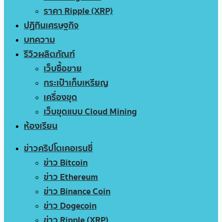
ราคา Ripple (XRP)
ปฏิทินเศรษฐกิจ
บทความ
รีวิวผลิตภัณฑ์
เว็บซื้อขาย
กระเป๋าเก็บเหรียญ
เครื่องขุด
เว็บขุดแบบ Cloud Mining
ห้องเรียน
ข่าวคริปโตเคอเรนซี่
ข่าว Bitcoin
ข่าว Ethereum
ข่าว Binance Coin
ข่าว Dogecoin
ข่าว Ripple (XRP)