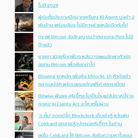
ในปี 2028
ผู้ก่อตั้งประกาศปิดฉากเหรียญ AI Agent มูลค่า 2
พันล้าน พร้อมลั่นจะไม่มีการช่วยเหลืออีกต่อไป
กราฟ Bitcoin ส่งสัญญาณว่าตลาดกระทิงจะไม่มี
อีกแล้ว
ชายชาวมิสซูรีถูกฟ้อง หลังวางแผนลักพาตัวนัก
ลงทุน Bitcoin เพื่อเรียกค่าไถ่
Binance รุกหนัก เพิ่มหุ้น bStocks 10 ตัวดังเข้า
ตลาดสปอต พร้อมแคมเปญฟรีค่าธรรมเนียม
Bitwise ฟันธง คริปโตจะไม่เป็นไร แม้สัปดาห์นี้ร่าง
กฎหมาย Clarity Act จะโหวตไม่ผ่าน
‘อ.ตั๊ม’ ถอดปลั้ก Blockclock เก็บเข้าตู้ หวั่นพิษ
Coldcard ลุกลามสู่อุปกรณ์คริปโทฯ ในบ้าน
เหยื่อ Coldcard ใช้ Bitcoin ส่งข้อความหาโจรขอ