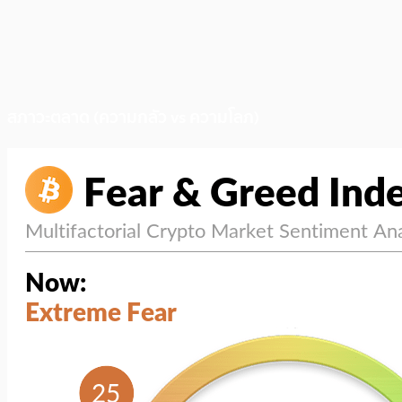
สภาวะตลาด (ความกลัว vs ความโลภ)