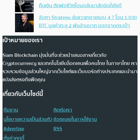
คืนเงิน ตัดพ้อชีวิตโอนกลับมาสักนิดก็ยังดี
จับตา Strategy ส่อแววเทขายรอบ 4 ? โอน 1,030
BTC มูลค่าทะลุ 2 พันล้านบาท ออกจากกระเป๋า
เป้าหมายของเรา
Siam Blockchain มุ่งมั่นที่จะช่วยนำเสนอสารเกี่ยวกับ
Cryptocurrency และเทคโนโลยีบล็อกเชนเพื่อคนไทย ในภาษาไทย เรา
รวบรวมข้อมูลส่วนใหญ่จากเว็บไซต์และเว็บบอร์ดต่างประเทศและนำมา
แปลส่งตรงถึงฟีดคุณ
เกี่ยวกับเว็บไซต์นี้
ทีมงาน
ติดต่อเรา
นโยบายความเป็นส่วนตัว
ข้อตกลงในการใช้งาน
Advertise
RSS
ตั้งค่าคุกกี้