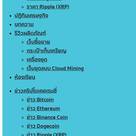
ราคา Ripple (XRP)
ปฏิทินเศรษฐกิจ
บทความ
รีวิวผลิตภัณฑ์
เว็บซื้อขาย
กระเป๋าเก็บเหรียญ
เครื่องขุด
เว็บขุดแบบ Cloud Mining
ห้องเรียน
ข่าวคริปโตเคอเรนซี่
ข่าว Bitcoin
ข่าว Ethereum
ข่าว Binance Coin
ข่าว Dogecoin
ข่าว Ripple (XRP)