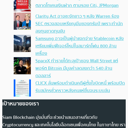
ตลาดโทเคนเงินฝาก ตามรอย Citi, JPMorgan
Clarity Act อาจชะงักยาว ๆ หลัง Warren ร้อง
SEC ตรวจสอบเหรียญมีมของทรัมป์ เพราะทำนัก
ลงทุนขาดทุนยับ
Samsung อาจเป็นผู้นำแจกจ่าย Stablecoin หลัง
เตรียมเพิ่มฟีเจอร์ใหม่ในสมาร์ทโฟน 800 ล้าน
เครื่อง
SpaceX ทำรายได้ทะลุเป้าของ Wall Street แต่
พอร์ต Bitcoin มีมูลค่าลดลงกว่า 540 ล้าน
ดอลลาร์
CLICX ลั่นพร้อมดำเนินคดีผู้ตั้งใจบิดหนี้ พร้อมปิด
รับสมัครชั่วคราวหลังคนแห่ยื่นจนระบบล้น
เป้าหมายของเรา
Siam Blockchain มุ่งมั่นที่จะช่วยนำเสนอสารเกี่ยวกับ
Cryptocurrency และเทคโนโลยีบล็อกเชนเพื่อคนไทย ในภาษาไทย เรา