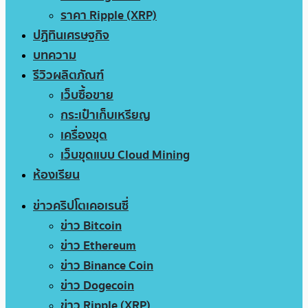
ราคา Ripple (XRP)
ปฏิทินเศรษฐกิจ
บทความ
รีวิวผลิตภัณฑ์
เว็บซื้อขาย
กระเป๋าเก็บเหรียญ
เครื่องขุด
เว็บขุดแบบ Cloud Mining
ห้องเรียน
ข่าวคริปโตเคอเรนซี่
ข่าว Bitcoin
ข่าว Ethereum
ข่าว Binance Coin
ข่าว Dogecoin
ข่าว Ripple (XRP)