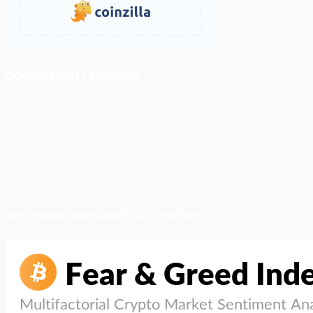
ติดตามเราบน Facebook
สภาวะตลาด (ความกลัว vs ความโลภ)