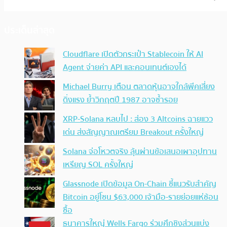
ประเด็นล่าสุด
Cloudflare เปิดตัวกระเป๋า Stablecoin ให้ AI
Agent จ่ายค่า API และคอนเทนต์เองได้
Michael Burry เตือน ตลาดหุ้นอาจใกล้พีคเสี่ยง
ดิ่งแรง ย้ำวิกฤตปี 1987 อาจซ้ำรอย
XRP-Solana หลบไป : ส่อง 3 Altcoins ฉายแวว
เด่น ส่งสัญญาณเตรียม Breakout ครั้งใหญ่
Solana จ่อโหวตจริง ลุ้นผ่านข้อเสนอเผาอุปทาน
เหรียญ SOL ครั้งใหญ่
Glassnode เปิดข้อมูล On-Chain ชี้แนวรับสำคัญ
Bitcoin อยู่โซน $63,000 เจ้ามือ-รายย่อยแห่ช้อน
ซื้อ
ธนาคารใหญ่ Wells Fargo ร่วมศึกชิงส่วนแบ่ง