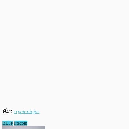
ที่มา
cryptoninjas
BL3P
litecoin